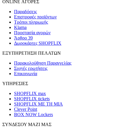
ONLINE ΑΓΟΡΕΣ
Παραδόσεις
Επιστροφές προϊόντων
Τρόποι πληρωμής
Klarna
Προστασία αγορών
Άρθρο 39
Δωροκάρτες SHOPFLIX
ΕΞΥΠΗΡΕΤΗΣΗ ΠΕΛΑΤΩΝ
Παρακολούθηση Παραγγελίας
Συχνές ερωτήσεις
Επικοινωνία
ΥΠΗΡΕΣΙΕΣ
SHOPFLIX max
SHOPFLIX tickets
SHOPFLIX ΜΕ ΤΗ ΜΙΑ
Clever Point
BOX NOW Lockers
ΣΥΝΔΕΣΟΥ ΜΑΖΙ ΜΑΣ