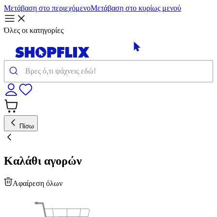
Μετάβαση στο περιεχόμενο
Μετάβαση στο κυρίως μενού
Όλες οι κατηγορίες
Πίσω
Καλάθι αγορών
Αφαίρεση όλων