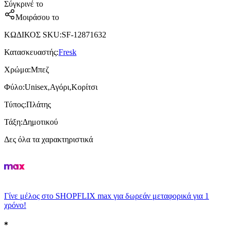
Σύγκρινέ το
Μοιράσου το
ΚΩΔΙΚΟΣ SKU
:
SF-12871632
Κατασκευαστής
:
Fresk
Χρώμα
:
Μπεζ
Φύλο
:
Unisex,Αγόρι,Κορίτσι
Τύπος
:
Πλάτης
Τάξη
:
Δημοτικού
Δες όλα τα χαρακτηριστικά
Γίνε μέλος στο SHOPFLIX max για δωρεάν μεταφορικά για 1
χρόνο!