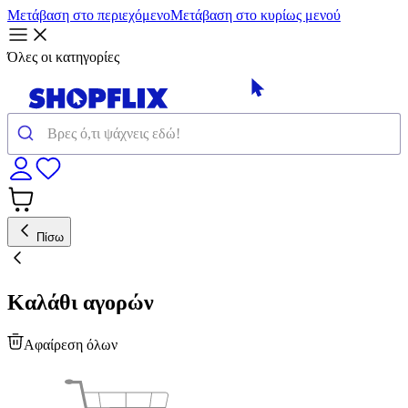
Μετάβαση στο περιεχόμενο
Μετάβαση στο κυρίως μενού
Όλες οι κατηγορίες
Πίσω
Καλάθι αγορών
Αφαίρεση όλων