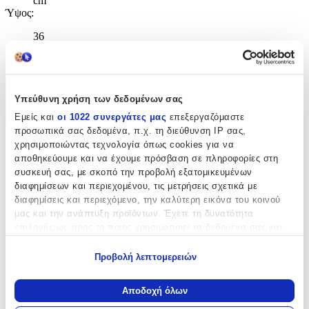
cm
Ύψος
:
36
cm
Χαρακτηριστικά
Υπεύθυνη χρήση των δεδομένων σας
Εμείς και
οι 1022 συνεργάτες μας
επεξεργαζόμαστε
+
προσωπικά σας δεδομένα, π.χ. τη διεύθυνση IP σας,
Χαρακτηριστικά
χρησιμοποιώντας τεχνολογία όπως cookies για να
αποθηκεύουμε και να έχουμε πρόσβαση σε πληροφορίες στη
συσκευή σας, με σκοπό την προβολή εξατομικευμένων
Κατασκευαστής
:
διαφημίσεων και περιεχομένου, τις μετρήσεις σχετικά με
διαφημίσεις και περιεχόμενο, την καλύτερη εικόνα του κοινού
Fresk
μας και την ανάπτυξη προϊόντων. Έχετε τη δυνατότητα
Eco
:
επιλογής ως προς το ποιος χρησιμοποιεί τα δεδομένα σας και
για ποιους σκοπούς.
Ναι
Προβολή λεπτομερειών
Εάν μας επιτρέπετε, θα θέλαμε επίσης:
Βασικά Χαρακτηριστικά
Να συλλέξουμε πληροφορίες σχετικά με τη γεωγραφική
Αποδοχή όλων
σας τοποθεσία, οι οποίες μπορεί να είναι ακριβείς σε
Χρώμα
: