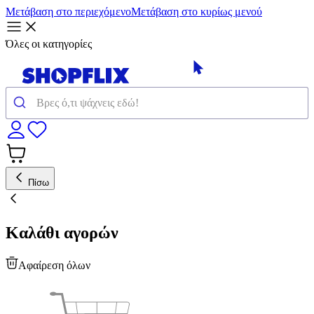
Μετάβαση στο περιεχόμενο
Μετάβαση στο κυρίως μενού
Όλες οι κατηγορίες
Πίσω
Καλάθι αγορών
Αφαίρεση όλων