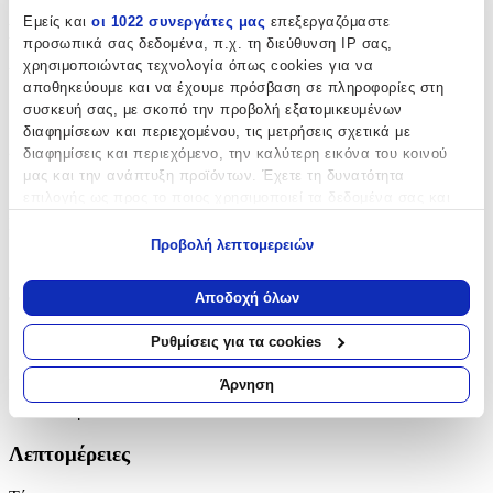
Εμείς και
οι 1022 συνεργάτες μας
επεξεργαζόμαστε
Βασικά Χαρακτηριστικά
προσωπικά σας δεδομένα, π.χ. τη διεύθυνση IP σας,
χρησιμοποιώντας τεχνολογία όπως cookies για να
Υλικό
:
αποθηκεύουμε και να έχουμε πρόσβαση σε πληροφορίες στη
συσκευή σας, με σκοπό την προβολή εξατομικευμένων
Χρυσό
διαφημίσεων και περιεχομένου, τις μετρήσεις σχετικά με
Δίχρωμη
:
διαφημίσεις και περιεχόμενο, την καλύτερη εικόνα του κοινού
μας και την ανάπτυξη προϊόντων. Έχετε τη δυνατότητα
Όχι
επιλογής ως προς το ποιος χρησιμοποιεί τα δεδομένα σας και
για ποιους σκοπούς.
Επιχρυσωμένη
:
Προβολή λεπτομερειών
Όχι
Εάν μας επιτρέπετε, θα θέλαμε επίσης:
Να συλλέξουμε πληροφορίες σχετικά με τη γεωγραφική
Αποδοχή όλων
Φύλο
:
σας τοποθεσία, οι οποίες μπορεί να είναι ακριβείς σε
απόσταση μερικών μέτρων
Unisex
Ρυθμίσεις για τα cookies
Να αναγνωρίσουμε τη συσκευή σας σαρώνοντας ενεργά
Χρώμα Υλικού
:
για συγκεκριμένα χαρακτηριστικά (δακτυλικό αποτύπωμα)
Άρνηση
Μάθετε περισσότερα σχετικά με τον τρόπο επεξεργασίας των
Κίτρινο
προσωπικών σας δεδομένων και καθορίστε τις προτιμήσεις σας
στην
ενότητα “Λεπτομέρειες”
. Μπορείτε να αλλάξετε ή να
Λεπτομέρειες
ανακαλέσετε τη συγκατάθεσή σας ανά πάσα στιγμή από τη
Δήλωση Cookies.