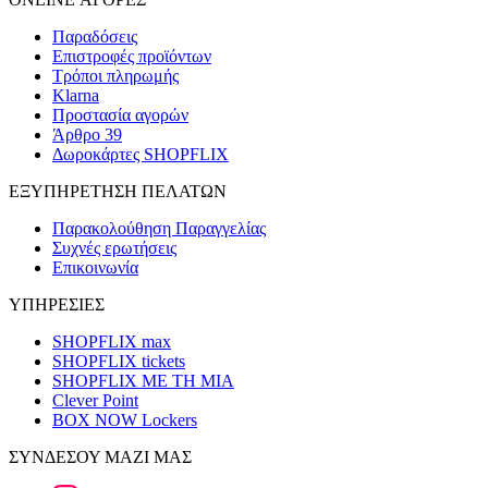
Παραδόσεις
Επιστροφές προϊόντων
Τρόποι πληρωμής
Klarna
Προστασία αγορών
Άρθρο 39
Δωροκάρτες SHOPFLIX
ΕΞΥΠΗΡΕΤΗΣΗ ΠΕΛΑΤΩΝ
Παρακολούθηση Παραγγελίας
Συχνές ερωτήσεις
Επικοινωνία
ΥΠΗΡΕΣΙΕΣ
SHOPFLIX max
SHOPFLIX tickets
SHOPFLIX ΜΕ ΤΗ ΜΙΑ
Clever Point
BOX NOW Lockers
ΣΥΝΔΕΣΟΥ ΜΑΖΙ ΜΑΣ