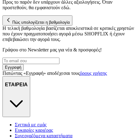
Προς το παρόν δεν υπάρχουν άλλες αξιολογήσεις. Όταν
για να αποθηκεύουμε και να έχουμε πρόσβαση σε πληροφορίες
προστεθούν, θα εμφανιστούν εδώ.
στη συσκευή σας, με σκοπό την προβολή εξατομικευμένων
διαφημίσεων και περιεχομένου, τις μετρήσεις σχετικά με
διαφημίσεις και περιεχόμενο, την καλύτερη εικόνα του κοινού
Πώς υπολογίζεται η βαθμολογία
μας και την ανάπτυξη προϊόντων. Επίσης, κοινοποιούμε
Η τελική βαθμολογία βασίζεται αποκλειστικά σε κριτικές χρηστών
πληροφορίες σχετικά με την από μέρους σας χρήση της
που έχουν πραγματοποιήσει αγορά μέσω SHOPFLIX ή έχουν
τοποθεσίας μας στους συνεργάτες μέσων κοινωνικής
επιβεβαιώσει την αγορά τους.
δικτύωσης, διαφημίσεων και ανάλυσης.
Γράψου στο Νewsletter μας για νέα & προσφορές!
Εγγραφή
Πατώντας «Εγγραφή» αποδέχεσαι τους
όρους χρήσης
ΕΤΑΙΡΕΙΑ
Σχετικά με εμάς
Ευκαιρίες καριέρας
Συνεργαζόμενα καταστήματα