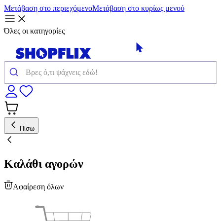
Μετάβαση στο περιεχόμενο
Μετάβαση στο κυρίως μενού
Όλες οι κατηγορίες
Πίσω
Καλάθι αγορών
Αφαίρεση όλων