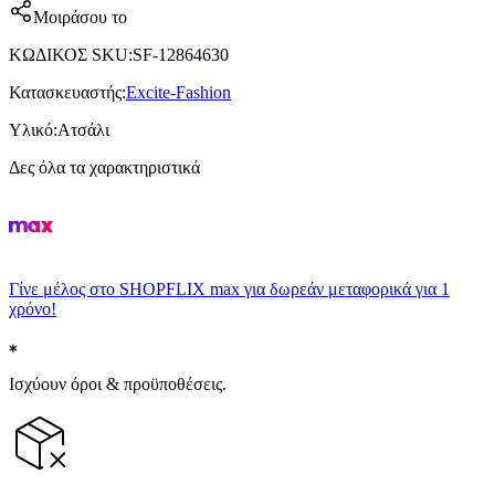
Μοιράσου το
ΚΩΔΙΚΟΣ SKU
:
SF-12864630
Κατασκευαστής
:
Excite-Fashion
Υλικό
:
Ατσάλι
Δες όλα τα χαρακτηριστικά
Γίνε μέλος στο SHOPFLIX max για δωρεάν μεταφορικά για 1
χρόνο!
Ισχύουν όροι & προϋποθέσεις.