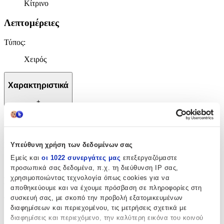
Κίτρινο
Λεπτομέρειες
Τύπος
:
Χειρός
Χαρακτηριστικά
+
Χαρακτηριστικά
Κατασκευαστής
:
Υπεύθυνη χρήση των δεδομένων σας
Εμείς και
οι 1022 συνεργάτες μας
επεξεργαζόμαστε
Excite-Fashion
προσωπικά σας δεδομένα, π.χ. τη διεύθυνση IP σας,
χρησιμοποιώντας τεχνολογία όπως cookies για να
Βασικά Χαρακτηριστικά
αποθηκεύουμε και να έχουμε πρόσβαση σε πληροφορίες στη
συσκευή σας, με σκοπό την προβολή εξατομικευμένων
Υλικό
:
διαφημίσεων και περιεχομένου, τις μετρήσεις σχετικά με
Ατσάλι
διαφημίσεις και περιεχόμενο, την καλύτερη εικόνα του κοινού