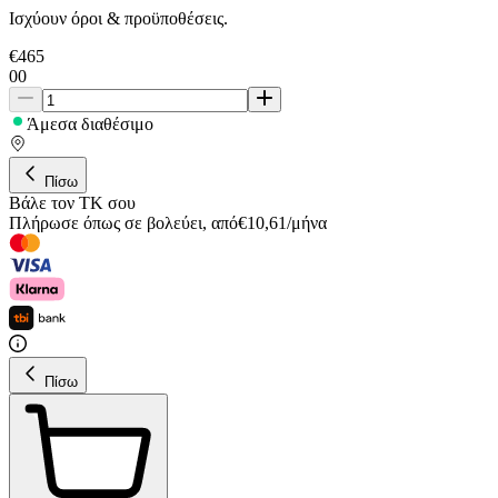
Ισχύουν όροι & προϋποθέσεις.
€
465
00
Άμεσα διαθέσιμο
Πίσω
Βάλε τον ΤΚ σου
Πλήρωσε όπως σε βολεύει
,
από
€
10,61
/
μήνα
Πίσω