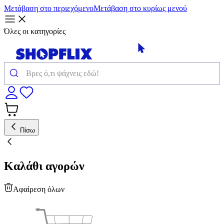
Μετάβαση στο περιεχόμενο
Μετάβαση στο κυρίως μενού
Όλες οι κατηγορίες
Πίσω
Καλάθι αγορών
Αφαίρεση όλων