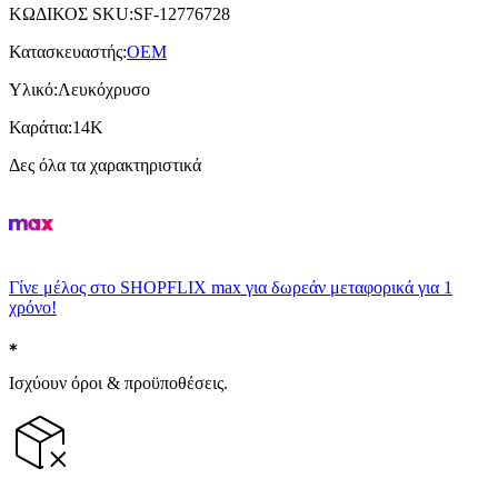
ΚΩΔΙΚΟΣ SKU
:
SF-12776728
Κατασκευαστής
:
OEM
Υλικό
:
Λευκόχρυσο
Καράτια
:
14Κ
Δες όλα τα χαρακτηριστικά
Γίνε μέλος στο SHOPFLIX max για δωρεάν μεταφορικά για 1
χρόνο!
Ισχύουν όροι & προϋποθέσεις.