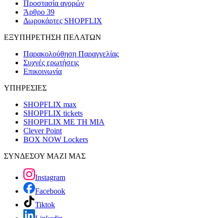
Προστασία αγορών
Άρθρο 39
Δωροκάρτες SHOPFLIX
ΕΞΥΠΗΡΕΤΗΣΗ ΠΕΛΑΤΩΝ
Παρακολούθηση Παραγγελίας
Συχνές ερωτήσεις
Επικοινωνία
ΥΠΗΡΕΣΙΕΣ
SHOPFLIX max
SHOPFLIX tickets
SHOPFLIX ΜΕ ΤΗ ΜΙΑ
Clever Point
BOX NOW Lockers
ΣΥΝΔΕΣΟΥ ΜΑΖΙ ΜΑΣ
Instagram
Facebook
Tiktok