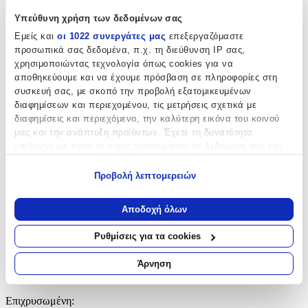
+
Υπεύθυνη χρήση των δεδομένων σας
Εμείς και
οι 1022 συνεργάτες μας
επεξεργαζόμαστε
Χαρακτηριστικά
προσωπικά σας δεδομένα, π.χ. τη διεύθυνση IP σας,
χρησιμοποιώντας τεχνολογία όπως cookies για να
Κατασκευαστής
:
αποθηκεύουμε και να έχουμε πρόσβαση σε πληροφορίες στη
συσκευή σας, με σκοπό την προβολή εξατομικευμένων
OEM
διαφημίσεων και περιεχομένου, τις μετρήσεις σχετικά με
διαφημίσεις και περιεχόμενο, την καλύτερη εικόνα του κοινού
Βασικά Χαρακτηριστικά
μας και την ανάπτυξη προϊόντων. Έχετε τη δυνατότητα
επιλογής ως προς το ποιος χρησιμοποιεί τα δεδομένα σας και
Υλικό
:
για ποιους σκοπούς.
Λευκόχρυσο
Προβολή λεπτομερειών
Εάν μας επιτρέπετε, θα θέλαμε επίσης:
Καράτια
:
Να συλλέξουμε πληροφορίες σχετικά με τη γεωγραφική
Αποδοχή όλων
σας τοποθεσία, οι οποίες μπορεί να είναι ακριβείς σε
14
απόσταση μερικών μέτρων
Ρυθμίσεις για τα cookies
Κ
Να αναγνωρίσουμε τη συσκευή σας σαρώνοντας ενεργά
Δίχρωμη
:
για συγκεκριμένα χαρακτηριστικά (δακτυλικό αποτύπωμα)
Άρνηση
Μάθετε περισσότερα σχετικά με τον τρόπο επεξεργασίας των
Όχι
προσωπικών σας δεδομένων και καθορίστε τις προτιμήσεις σας
Επιχρυσωμένη
:
στην
ενότητα “Λεπτομέρειες”
. Μπορείτε να αλλάξετε ή να