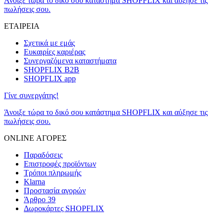
Άνοιξε τώρα το δικό σου κατάστημα SHOPFLIX και αύξησε τις
πωλήσεις σου.
ΕΤΑΙΡΕΙΑ
Σχετικά με εμάς
Ευκαιρίες καριέρας
Συνεργαζόμενα καταστήματα
SHOPFLIX B2B
SHOPFLIX app
Γίνε συνεργάτης!
Άνοιξε τώρα το δικό σου κατάστημα SHOPFLIX και αύξησε τις
πωλήσεις σου.
ONLINE ΑΓΟΡΕΣ
Παραδόσεις
Επιστροφές προϊόντων
Τρόποι πληρωμής
Klarna
Προστασία αγορών
Άρθρο 39
Δωροκάρτες SHOPFLIX