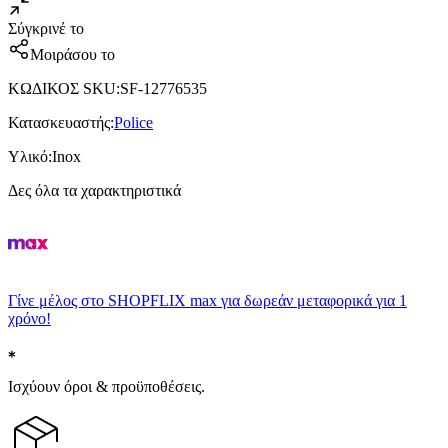
Σύγκρινέ το
Μοιράσου το
ΚΩΔΙΚΟΣ SKU
:
SF-12776535
Κατασκευαστής
:
Police
Υλικό
:
Inox
Δες όλα τα χαρακτηριστικά
Γίνε μέλος στο SHOPFLIX max για δωρεάν μεταφορικά για 1
χρόνο!
Ισχύουν όροι & προϋποθέσεις.