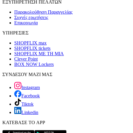
ΕΞΥΠΗΡΕΤΗΣΗ ΠΕΛΑΤΩΝ
Παρακολούθηση Παραγγελίας
Συχνές ερωτήσεις
Επικοινωνία
ΥΠΗΡΕΣΙΕΣ
SHOPFLIX max
SHOPFLIX tickets
SHOPFLIX ΜΕ ΤΗ ΜΙΑ
Clever Point
BOX NOW Lockers
ΣΥΝΔΕΣΟΥ ΜΑΖΙ ΜΑΣ
Instagram
Facebook
Tiktok
Linkedin
ΚΑΤΕΒΑΣΕ ΤΟ APP