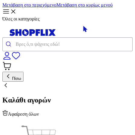
Μετάβαση στο περιεχόμενο
Μετάβαση στο κυρίως μενού
Όλες οι κατηγορίες
Πίσω
Καλάθι αγορών
Αφαίρεση όλων