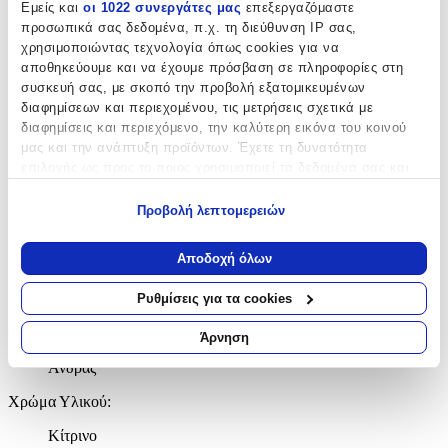
Εμείς και
οι 1022 συνεργάτες μας
επεξεργαζόμαστε
Κατασκευαστής
:
προσωπικά σας δεδομένα, π.χ. τη διεύθυνση IP σας,
χρησιμοποιώντας τεχνολογία όπως cookies για να
Police
αποθηκεύουμε και να έχουμε πρόσβαση σε πληροφορίες στη
συσκευή σας, με σκοπό την προβολή εξατομικευμένων
Βασικά Χαρακτηριστικά
διαφημίσεων και περιεχομένου, τις μετρήσεις σχετικά με
διαφημίσεις και περιεχόμενο, την καλύτερη εικόνα του κοινού
Υλικό
:
μας και την ανάπτυξη προϊόντων. Έχετε τη δυνατότητα
Inox
επιλογής ως προς το ποιος χρησιμοποιεί τα δεδομένα σας και
για ποιους σκοπούς.
Δίχρωμη
:
Προβολή λεπτομερειών
Εάν μας επιτρέπετε, θα θέλαμε επίσης:
Όχι
Να συλλέξουμε πληροφορίες σχετικά με τη γεωγραφική
Αποδοχή όλων
Επιχρυσωμένη
:
σας τοποθεσία, οι οποίες μπορεί να είναι ακριβείς σε
απόσταση μερικών μέτρων
Ρυθμίσεις για τα cookies
Ναι
Να αναγνωρίσουμε τη συσκευή σας σαρώνοντας ενεργά
για συγκεκριμένα χαρακτηριστικά (δακτυλικό αποτύπωμα)
Φύλο
:
Άρνηση
Μάθετε περισσότερα σχετικά με τον τρόπο επεξεργασίας των
Άνδρας
προσωπικών σας δεδομένων και καθορίστε τις προτιμήσεις σας
στην
ενότητα “Λεπτομέρειες”
. Μπορείτε να αλλάξετε ή να
Χρώμα Υλικού
:
ανακαλέσετε τη συγκατάθεσή σας ανά πάσα στιγμή από τη
Δήλωση Cookies.
Κίτρινο