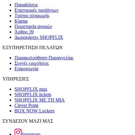
Παραδόσεις
Επιστροφές προϊόντων
Τρόποι πληρωμής
Klarna
Προστασία αγορών
Άρθρο 39
Δωροκάρτες SHOPFLIX
ΕΞΥΠΗΡΕΤΗΣΗ ΠΕΛΑΤΩΝ
Παρακολούθηση Παραγγελίας
Συχνές ερωτήσεις
Επικοινωνία
ΥΠΗΡΕΣΙΕΣ
SHOPFLIX max
SHOPFLIX tickets
SHOPFLIX ΜΕ ΤΗ ΜΙΑ
Clever Point
BOX NOW Lockers
ΣΥΝΔΕΣΟΥ ΜΑΖΙ ΜΑΣ
Instagram