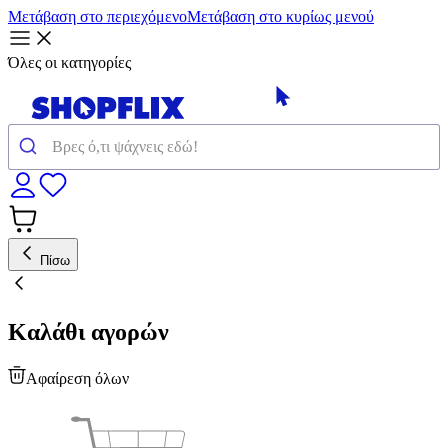
Μετάβαση στο περιεχόμενο
Μετάβαση στο κυρίως μενού
Όλες οι κατηγορίες
Πίσω
Καλάθι αγορών
Αφαίρεση όλων