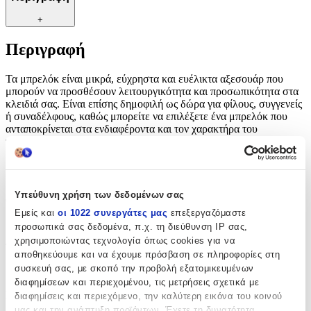
+
Περιγραφή
Τα μπρελόκ είναι μικρά, εύχρηστα και ευέλικτα αξεσουάρ που
μπορούν να προσθέσουν λειτουργικότητα και προσωπικότητα στα
κλειδιά σας. Είναι επίσης δημοφιλή ως δώρα για φίλους, συγγενείς
ή συναδέλφους, καθώς μπορείτε να επιλέξετε ένα μπρελόκ που
ανταποκρίνεται στα ενδιαφέροντα και τον χαρακτήρα του
παραλήπτη.
Χαρακτηριστικά
Υπεύθυνη χρήση των δεδομένων σας
Θέμα
:
Εμείς και
οι 1022 συνεργάτες μας
επεξεργαζόμαστε
Αυτοκίνητα
προσωπικά σας δεδομένα, π.χ. τη διεύθυνση IP σας,
χρησιμοποιώντας τεχνολογία όπως cookies για να
Τύπος
:
αποθηκεύουμε και να έχουμε πρόσβαση σε πληροφορίες στη
συσκευή σας, με σκοπό την προβολή εξατομικευμένων
Μπρελόκ
διαφημίσεων και περιεχομένου, τις μετρήσεις σχετικά με
Κατασκευαστής
:
διαφημίσεις και περιεχόμενο, την καλύτερη εικόνα του κοινού
μας και την ανάπτυξη προϊόντων. Έχετε τη δυνατότητα