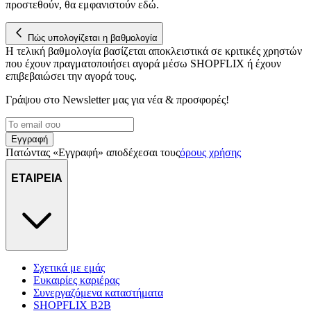
προστεθούν, θα εμφανιστούν εδώ.
στη συσκευή σας, με σκοπό την προβολή εξατομικευμένων
διαφημίσεων και περιεχομένου, τις μετρήσεις σχετικά με
Πώς υπολογίζεται η βαθμολογία
διαφημίσεις και περιεχόμενο, την καλύτερη εικόνα του κοινού
Η τελική βαθμολογία βασίζεται αποκλειστικά σε κριτικές χρηστών
μας και την ανάπτυξη προϊόντων. Επίσης, κοινοποιούμε
που έχουν πραγματοποιήσει αγορά μέσω SHOPFLIX ή έχουν
πληροφορίες σχετικά με την από μέρους σας χρήση της
επιβεβαιώσει την αγορά τους.
τοποθεσίας μας στους συνεργάτες μέσων κοινωνικής
δικτύωσης, διαφημίσεων και ανάλυσης.
Γράψου στο Νewsletter μας για νέα & προσφορές!
Εγγραφή
Πατώντας «Εγγραφή» αποδέχεσαι τους
όρους χρήσης
ΕΤΑΙΡΕΙΑ
Σχετικά με εμάς
Ευκαιρίες καριέρας
Συνεργαζόμενα καταστήματα
SHOPFLIX B2B