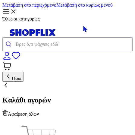
Μετάβαση στο περιεχόμενο
Μετάβαση στο κυρίως μενού
Όλες οι κατηγορίες
Πίσω
Καλάθι αγορών
Αφαίρεση όλων