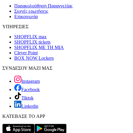
Παρακολούθηση Παραγγελίας
Συχνές ερωτήσεις
Επικοινωνία
ΥΠΗΡΕΣΙΕΣ
SHOPFLIX max
SHOPFLIX tickets
SHOPFLIX ΜΕ ΤΗ ΜΙΑ
Clever Point
BOX NOW Lockers
ΣΥΝΔΕΣΟΥ ΜΑΖΙ ΜΑΣ
Instagram
Facebook
Tiktok
Linkedin
ΚΑΤΕΒΑΣΕ ΤΟ APP