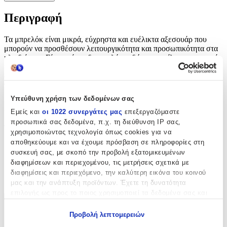
Περιγραφή
Τα μπρελόκ είναι μικρά, εύχρηστα και ευέλικτα αξεσουάρ που
μπορούν να προσθέσουν λειτουργικότητα και προσωπικότητα στα
κλειδιά σας. Είναι επίσης δημοφιλή ως δώρα για φίλους, συγγενείς
ή συναδέλφους, καθώς μπορείτε να επιλέξετε ένα μπρελόκ που
ανταποκρίνεται στα ενδιαφέροντα και τον χαρακτήρα του
παραλήπτη.
Υπεύθυνη χρήση των δεδομένων σας
Χαρακτηριστικά
Εμείς και
οι 1022 συνεργάτες μας
επεξεργαζόμαστε
προσωπικά σας δεδομένα, π.χ. τη διεύθυνση IP σας,
Τύπος
:
χρησιμοποιώντας τεχνολογία όπως cookies για να
αποθηκεύουμε και να έχουμε πρόσβαση σε πληροφορίες στη
Μπρελόκ
συσκευή σας, με σκοπό την προβολή εξατομικευμένων
Κατασκευαστής
:
διαφημίσεων και περιεχομένου, τις μετρήσεις σχετικά με
διαφημίσεις και περιεχόμενο, την καλύτερη εικόνα του κοινού
OEM
μας και την ανάπτυξη προϊόντων. Έχετε τη δυνατότητα
επιλογής ως προς το ποιος χρησιμοποιεί τα δεδομένα σας και
για ποιους σκοπούς.
Χαρακτηριστικά
Προβολή λεπτομερειών
+
Εάν μας επιτρέπετε, θα θέλαμε επίσης: