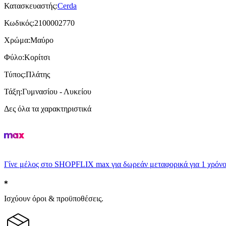
Κατασκευαστής
:
Cerda
Κωδικός
:
2100002770
Χρώμα
:
Μαύρο
Φύλο
:
Κορίτσι
Τύπος
:
Πλάτης
Τάξη
:
Γυμνασίου - Λυκείου
Δες όλα τα χαρακτηριστικά
Γίνε μέλος στο SHOPFLIX max για δωρεάν μεταφορικά για 1 χρόνο
Ισχύουν όροι & προϋποθέσεις.