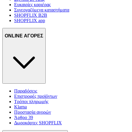
Ευκαιρίες καριέρας
Συνεργαζόμενα καταστήματα
SHOPFLIX B2B
SHOPFLIX app
ONLINE ΑΓΟΡΕΣ
Παραδόσεις
Επιστροφές προϊόντων
Τρόποι πληρωμής
Klarna
Προστασία αγορών
Άρθρο 39
Δωροκάρτες SHOPFLIX