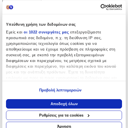
Χαρακτηριστικά
+
Υπεύθυνη χρήση των δεδομένων σας
Χαρακτηριστικά
Εμείς και
οι 1022 συνεργάτες μας
επεξεργαζόμαστε
προσωπικά σας δεδομένα, π.χ. τη διεύθυνση IP σας,
Κατασκευαστής
:
χρησιμοποιώντας τεχνολογία όπως cookies για να
αποθηκεύουμε και να έχουμε πρόσβαση σε πληροφορίες στη
Cobi
συσκευή σας, με σκοπό την προβολή εξατομικευμένων
Ηλικία
:
διαφημίσεων και περιεχομένου, τις μετρήσεις σχετικά με
διαφημίσεις και περιεχόμενο, την καλύτερη εικόνα του κοινού
7+ Ετών
μας και την ανάπτυξη προϊόντων. Έχετε τη δυνατότητα
επιλογής ως προς το ποιος χρησιμοποιεί τα δεδομένα σας και
Υλικό
:
για ποιους σκοπούς.
Πλαστικά
Προβολή λεπτομερειών
Εάν μας επιτρέπετε, θα θέλαμε επίσης:
Τεμάχια
:
Να συλλέξουμε πληροφορίες σχετικά με τη γεωγραφική
Αποδοχή όλων
σας τοποθεσία, οι οποίες μπορεί να είναι ακριβείς σε
382
απόσταση μερικών μέτρων
Ρυθμίσεις για τα cookies
τμχ
Να αναγνωρίσουμε τη συσκευή σας σαρώνοντας ενεργά
για συγκεκριμένα χαρακτηριστικά (δακτυλικό αποτύπωμα)
Άρνηση