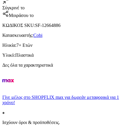
Σύγκρινέ το
Μοιράσου το
ΚΩΔΙΚΟΣ SKU
:
SF-12664886
Κατασκευαστής
:
Cobi
Ηλικία
:
7+ Ετών
Υλικό
:
Πλαστικά
Δες όλα τα χαρακτηριστικά
Γίνε μέλος στο SHOPFLIX max για δωρεάν μεταφορικά για 1
χρόνο!
Ισχύουν όροι & προϋποθέσεις.