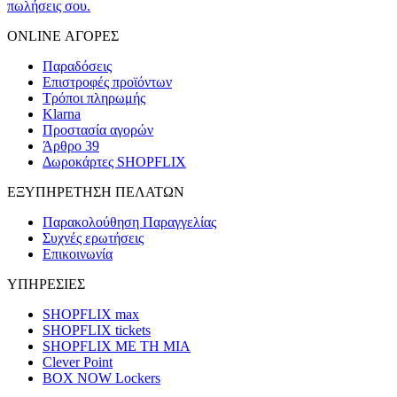
πωλήσεις σου.
ONLINE ΑΓΟΡΕΣ
Παραδόσεις
Επιστροφές προϊόντων
Τρόποι πληρωμής
Klarna
Προστασία αγορών
Άρθρο 39
Δωροκάρτες SHOPFLIX
ΕΞΥΠΗΡΕΤΗΣΗ ΠΕΛΑΤΩΝ
Παρακολούθηση Παραγγελίας
Συχνές ερωτήσεις
Επικοινωνία
ΥΠΗΡΕΣΙΕΣ
SHOPFLIX max
SHOPFLIX tickets
SHOPFLIX ΜΕ ΤΗ ΜΙΑ
Clever Point
BOX NOW Lockers