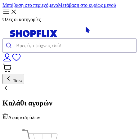
Μετάβαση στο περιεχόμενο
Μετάβαση στο κυρίως μενού
Όλες οι κατηγορίες
Πίσω
Καλάθι αγορών
Αφαίρεση όλων