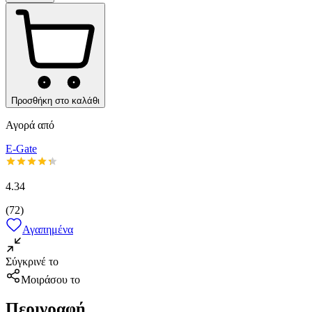
Προσθήκη στο καλάθι
Αγορά από
E-Gate
4.34
(
72
)
Αγαπημένα
Σύγκρινέ το
Μοιράσου το
Περιγραφή