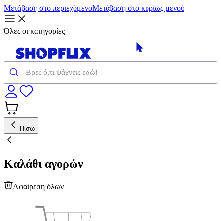
Μετάβαση στο περιεχόμενο
Μετάβαση στο κυρίως μενού
Όλες οι κατηγορίες
Πίσω
Καλάθι αγορών
Αφαίρεση όλων