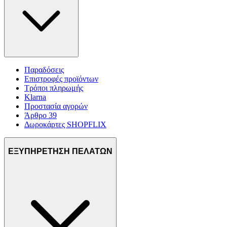
Παραδόσεις
Επιστροφές προϊόντων
Τρόποι πληρωμής
Klarna
Προστασία αγορών
Άρθρο 39
Δωροκάρτες SHOPFLIX
ΕΞΥΠΗΡΕΤΗΣΗ ΠΕΛΑΤΩΝ