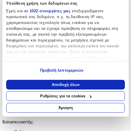
Cobi
Υπεύθυνη χρήση των δεδομένων σας
Εμείς και
οι 1022 συνεργάτες μας
επεξεργαζόμαστε
Ηλικία
:
προσωπικά σας δεδομένα, π.χ. τη διεύθυνση IP σας,
7+ Ετών
χρησιμοποιώντας τεχνολογία όπως cookies για να
αποθηκεύουμε και να έχουμε πρόσβαση σε πληροφορίες στη
Υλικό
:
συσκευή σας, με σκοπό την προβολή εξατομικευμένων
διαφημίσεων και περιεχομένου, τις μετρήσεις σχετικά με
Πλαστικά
διαφημίσεις και περιεχόμενο, την καλύτερη εικόνα του κοινού
Τεμάχια
:
μας και την ανάπτυξη προϊόντων. Έχετε τη δυνατότητα
επιλογής ως προς το ποιος χρησιμοποιεί τα δεδομένα σας και
615
για ποιους σκοπούς.
Προβολή λεπτομερειών
τμχ
Εάν μας επιτρέπετε, θα θέλαμε επίσης:
Να συλλέξουμε πληροφορίες σχετικά με τη γεωγραφική
Αποδοχή όλων
Χαρακτηριστικά
σας τοποθεσία, οι οποίες μπορεί να είναι ακριβείς σε
απόσταση μερικών μέτρων
Ρυθμίσεις για τα cookies
+
Να αναγνωρίσουμε τη συσκευή σας σαρώνοντας ενεργά
για συγκεκριμένα χαρακτηριστικά (δακτυλικό αποτύπωμα)
Άρνηση
Χαρακτηριστικά
Μάθετε περισσότερα σχετικά με τον τρόπο επεξεργασίας των
προσωπικών σας δεδομένων και καθορίστε τις προτιμήσεις σας
Κατασκευαστής
:
στην
ενότητα “Λεπτομέρειες”
. Μπορείτε να αλλάξετε ή να
ανακαλέσετε τη συγκατάθεσή σας ανά πάσα στιγμή από τη