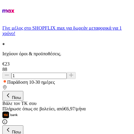
Γίνε μέλος στο SHOPFLIX max για δωρεάν μεταφορικά για 1
χρόνο!
Ισχύουν όροι & προϋποθέσεις.
€
23
88
Παράδοση 10-30 ημέρες
Πίσω
Βάλε τον ΤΚ σου
Πλήρωσε όπως σε βολεύει
,
από
€
6,97
/
μήνα
Πίσω