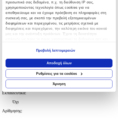
προσωπικά σας δεδομένα, π.χ. τη διεύθυνση IP σας,
χρησιμοποιώντας τεχνολογία όπως cookies για να
Χαρακτηριστικά
αποθηκεύουμε και να έχουμε πρόσβαση σε πληροφορίες στη
+
συσκευή σας, με σκοπό την προβολή εξατομικευμένων
διαφημίσεων και περιεχομένου, τις μετρήσεις σχετικά με
Χαρακτηριστικά
διαφημίσεις και περιεχόμενο, την καλύτερη εικόνα του κοινού
μας και την ανάπτυξη προϊόντων. Έχετε τη δυνατότητα
Κατασκευαστής
:
επιλογής ως προς το ποιος χρησιμοποιεί τα δεδομένα σας και
για ποιους σκοπούς.
Mattel
Προβολή λεπτομερειών
Εάν μας επιτρέπετε, θα θέλαμε επίσης:
Ηλικία
:
Να συλλέξουμε πληροφορίες σχετικά με τη γεωγραφική
Αποδοχή όλων
8+ Ετών
σας τοποθεσία, οι οποίες μπορεί να είναι ακριβείς σε
απόσταση μερικών μέτρων
Ρυθμίσεις για τα cookies
Bristles
:
Να αναγνωρίσουμε τη συσκευή σας σαρώνοντας ενεργά
για συγκεκριμένα χαρακτηριστικά (δακτυλικό αποτύπωμα)
Όχι
Άρνηση
Μάθετε περισσότερα σχετικά με τον τρόπο επεξεργασίας των
Εκπαιδευτικά
:
προσωπικών σας δεδομένων και καθορίστε τις προτιμήσεις σας
στην
ενότητα “Λεπτομέρειες”
. Μπορείτε να αλλάξετε ή να
Όχι
ανακαλέσετε τη συγκατάθεσή σας ανά πάσα στιγμή από τη
Δήλωση Cookies.
Αρίθμησης
: