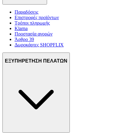
Παραδόσεις
Επιστροφές προϊόντων
Τρόποι πληρωμής
Klarna
Προστασία αγορών
Άρθρο 39
Δωροκάρτες SHOPFLIX
ΕΞΥΠΗΡΕΤΗΣΗ ΠΕΛΑΤΩΝ