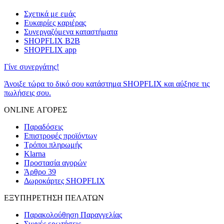
Σχετικά με εμάς
Ευκαιρίες καριέρας
Συνεργαζόμενα καταστήματα
SHOPFLIX B2B
SHOPFLIX app
Γίνε συνεργάτης!
Άνοιξε τώρα το δικό σου κατάστημα SHOPFLIX και αύξησε τις
πωλήσεις σου.
ONLINE ΑΓΟΡΕΣ
Παραδόσεις
Επιστροφές προϊόντων
Τρόποι πληρωμής
Klarna
Προστασία αγορών
Άρθρο 39
Δωροκάρτες SHOPFLIX
ΕΞΥΠΗΡΕΤΗΣΗ ΠΕΛΑΤΩΝ
Παρακολούθηση Παραγγελίας
Συχνές ερωτήσεις