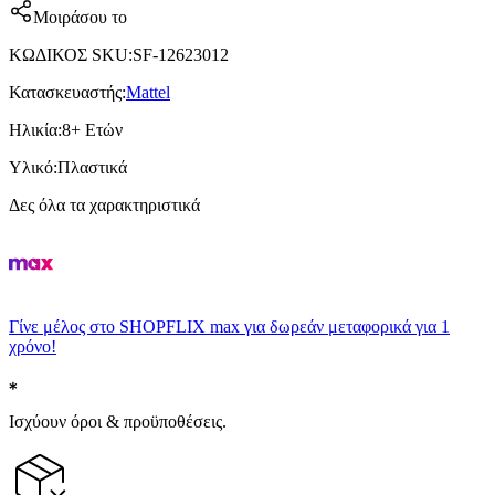
Μοιράσου το
ΚΩΔΙΚΟΣ SKU
:
SF-12623012
Κατασκευαστής
:
Mattel
Ηλικία
:
8+ Ετών
Υλικό
:
Πλαστικά
Δες όλα τα χαρακτηριστικά
Γίνε μέλος στο SHOPFLIX max για δωρεάν μεταφορικά για 1
χρόνο!
Ισχύουν όροι & προϋποθέσεις.