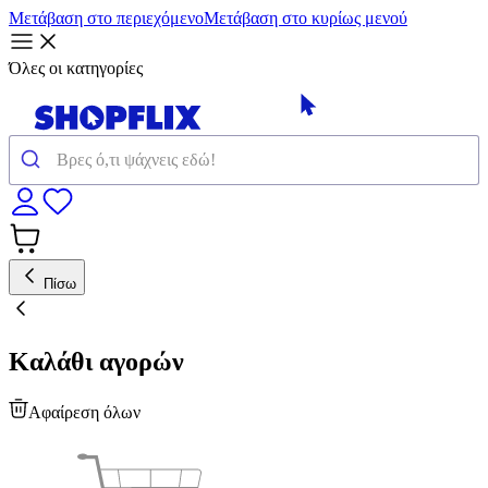
Μετάβαση στο περιεχόμενο
Μετάβαση στο κυρίως μενού
Όλες οι κατηγορίες
Πίσω
Καλάθι αγορών
Αφαίρεση όλων