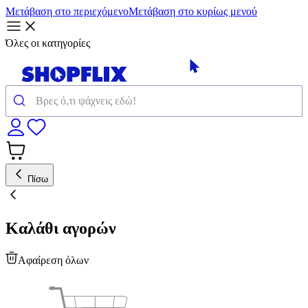
Μετάβαση στο περιεχόμενο
Μετάβαση στο κυρίως μενού
Όλες οι κατηγορίες
Πίσω
Καλάθι αγορών
Αφαίρεση όλων