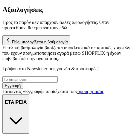
μας επεξεργαζόμαστε προσωπικά σας δεδομένα, π.χ. τη
Αξιολογήσεις
διεύθυνση IP σας, χρησιμοποιώντας τεχνολογία όπως cookies
για να αποθηκεύουμε και να έχουμε πρόσβαση σε πληροφορίες
στη συσκευή σας, με σκοπό την προβολή εξατομικευμένων
Προς το παρόν δεν υπάρχουν άλλες αξιολογήσεις. Όταν
διαφημίσεων και περιεχομένου, τις μετρήσεις σχετικά με
προστεθούν, θα εμφανιστούν εδώ.
διαφημίσεις και περιεχόμενο, την καλύτερη εικόνα του κοινού
μας και την ανάπτυξη προϊόντων. Επίσης, κοινοποιούμε
Πώς υπολογίζεται η βαθμολογία
πληροφορίες σχετικά με την από μέρους σας χρήση της
Η τελική βαθμολογία βασίζεται αποκλειστικά σε κριτικές χρηστών
τοποθεσίας μας στους συνεργάτες μέσων κοινωνικής
που έχουν πραγματοποιήσει αγορά μέσω SHOPFLIX ή έχουν
δικτύωσης, διαφημίσεων και ανάλυσης.
επιβεβαιώσει την αγορά τους.
Γράψου στο Νewsletter μας για νέα & προσφορές!
Εγγραφή
Πατώντας «Εγγραφή» αποδέχεσαι τους
όρους χρήσης
ΕΤΑΙΡΕΙΑ