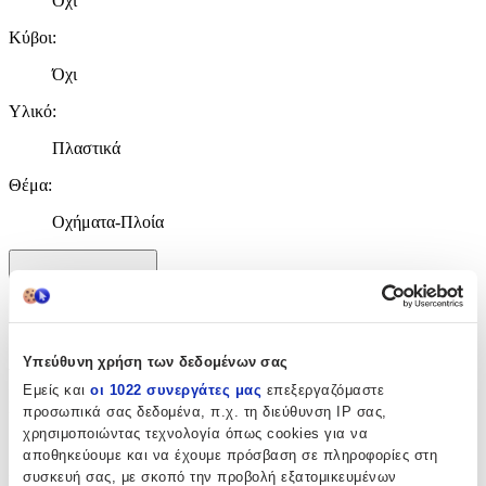
Όχι
Κύβοι
:
Όχι
Υλικό
:
Πλαστικά
Θέμα
:
Οχήματα-Πλοία
Χαρακτηριστικά
+
Χαρακτηριστικά
Υπεύθυνη χρήση των δεδομένων σας
Εμείς και
οι 1022 συνεργάτες μας
επεξεργαζόμαστε
Κατασκευαστής
:
προσωπικά σας δεδομένα, π.χ. τη διεύθυνση IP σας,
χρησιμοποιώντας τεχνολογία όπως cookies για να
Blocki
αποθηκεύουμε και να έχουμε πρόσβαση σε πληροφορίες στη
συσκευή σας, με σκοπό την προβολή εξατομικευμένων
Ηλικία
: