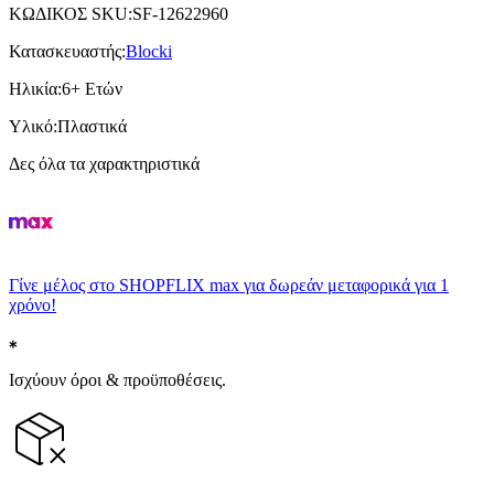
ΚΩΔΙΚΟΣ SKU
:
SF-12622960
Κατασκευαστής
:
Blocki
Ηλικία
:
6+ Ετών
Υλικό
:
Πλαστικά
Δες όλα τα χαρακτηριστικά
Γίνε μέλος στο SHOPFLIX max για δωρεάν μεταφορικά για 1
χρόνο!
Ισχύουν όροι & προϋποθέσεις.