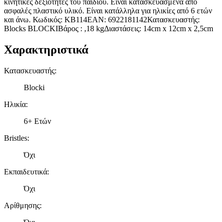
κινητικές δεξιότητες του παιδιού. Είναι κατασκευασμένα από
ασφαλές πλαστικό υλικό. Είναι κατάλληλα για ηλικίες από 6 ετών
και άνω. Κωδικός: KB114EAN: 6922181142Κατασκευαστής:
Blocks BLOCKIΒάρος : ,18 kgΔιαστάσεις: 14cm x 12cm x 2,5cm
Χαρακτηριστικά
Κατασκευαστής
:
Blocki
Ηλικία
:
6+ Ετών
Bristles
:
Όχι
Εκπαιδευτικά
:
Όχι
Αρίθμησης
: