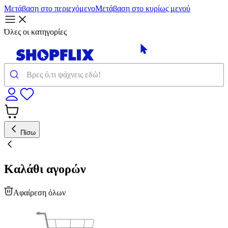
Μετάβαση στο περιεχόμενο
Μετάβαση στο κυρίως μενού
Όλες οι κατηγορίες
Πίσω
Καλάθι αγορών
Αφαίρεση όλων