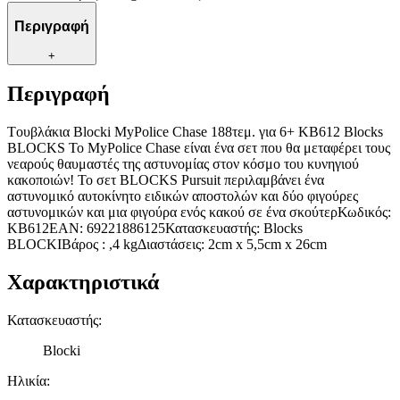
Περιγραφή
+
Περιγραφή
Tουβλάκια Blocki MyPolice Chase 188τεμ. για 6+ KB612 Blocks
BLOCKS Το MyPolice Chase είναι ένα σετ που θα μεταφέρει τους
νεαρούς θαυμαστές της αστυνομίας στον κόσμο του κυνηγιού
κακοποιών! Το σετ BLOCKS Pursuit περιλαμβάνει ένα
αστυνομικό αυτοκίνητο ειδικών αποστολών και δύο φιγούρες
αστυνομικών και μια φιγούρα ενός κακού σε ένα σκούτερΚωδικός:
KB612EAN: 69221886125Κατασκευαστής: Blocks
BLOCKIΒάρος : ,4 kgΔιαστάσεις: 2cm x 5,5cm x 26cm
Χαρακτηριστικά
Κατασκευαστής
:
Blocki
Ηλικία
: