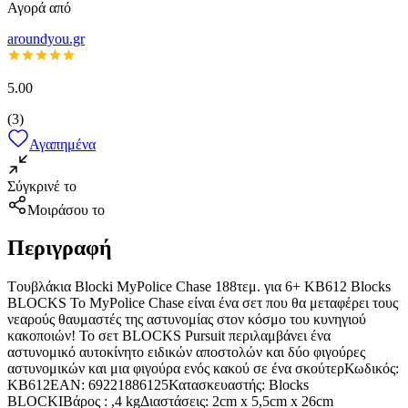
Αγορά από
aroundyou.gr
5.00
(
3
)
Αγαπημένα
Σύγκρινέ το
Μοιράσου το
Περιγραφή
Tουβλάκια Blocki MyPolice Chase 188τεμ. για 6+ KB612 Blocks
BLOCKS Το MyPolice Chase είναι ένα σετ που θα μεταφέρει τους
νεαρούς θαυμαστές της αστυνομίας στον κόσμο του κυνηγιού
κακοποιών! Το σετ BLOCKS Pursuit περιλαμβάνει ένα
αστυνομικό αυτοκίνητο ειδικών αποστολών και δύο φιγούρες
αστυνομικών και μια φιγούρα ενός κακού σε ένα σκούτερΚωδικός:
KB612EAN: 69221886125Κατασκευαστής: Blocks
BLOCKIΒάρος : ,4 kgΔιαστάσεις: 2cm x 5,5cm x 26cm