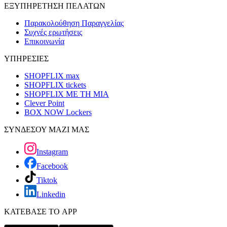
ΕΞΥΠΗΡΕΤΗΣΗ ΠΕΛΑΤΩΝ
Παρακολούθηση Παραγγελίας
Συχνές ερωτήσεις
Επικοινωνία
ΥΠΗΡΕΣΙΕΣ
SHOPFLIX max
SHOPFLIX tickets
SHOPFLIX ΜΕ ΤΗ ΜΙΑ
Clever Point
BOX NOW Lockers
ΣΥΝΔΕΣΟΥ ΜΑΖΙ ΜΑΣ
Instagram
Facebook
Tiktok
Linkedin
ΚΑΤΕΒΑΣΕ ΤΟ APP