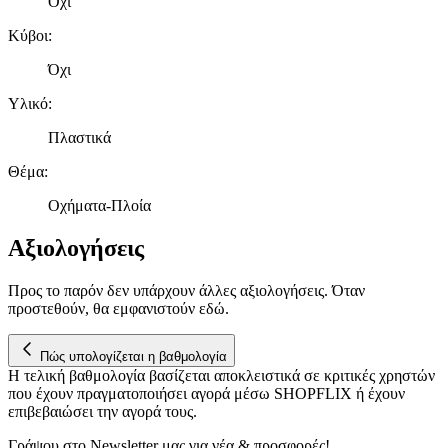
Όχι
μας και την ανάπτυξη προϊόντων. Επίσης, κοινοποιούμε
πληροφορίες σχετικά με την από μέρους σας χρήση της
Κύβοι
:
τοποθεσίας μας στους συνεργάτες μέσων κοινωνικής
Όχι
δικτύωσης, διαφημίσεων και ανάλυσης.
Υλικό
:
Πλαστικά
Θέμα
:
Οχήματα-Πλοία
Αξιολογήσεις
Προς το παρόν δεν υπάρχουν άλλες αξιολογήσεις. Όταν
προστεθούν, θα εμφανιστούν εδώ.
Πώς υπολογίζεται η βαθμολογία
Η τελική βαθμολογία βασίζεται αποκλειστικά σε κριτικές χρηστών
που έχουν πραγματοποιήσει αγορά μέσω SHOPFLIX ή έχουν
επιβεβαιώσει την αγορά τους.
Γράψου στο Νewsletter μας για νέα & προσφορές!