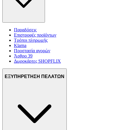
Παραδόσεις
Επιστροφές προϊόντων
Τρόποι πληρωμής
Klarna
Προστασία αγορών
Άρθρο 39
Δωροκάρτες SHOPFLIX
ΕΞΥΠΗΡΕΤΗΣΗ ΠΕΛΑΤΩΝ