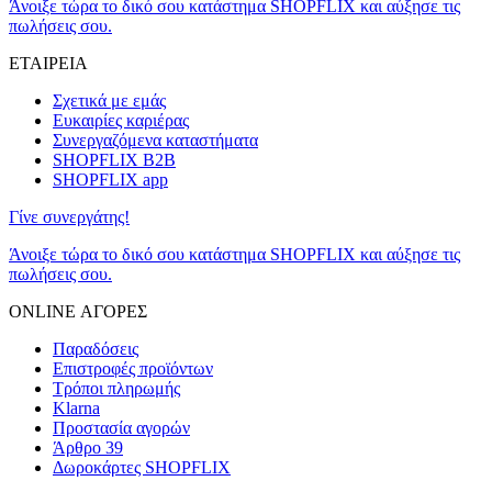
Άνοιξε τώρα το δικό σου κατάστημα SHOPFLIX και αύξησε τις
πωλήσεις σου.
ΕΤΑΙΡΕΙΑ
Σχετικά με εμάς
Ευκαιρίες καριέρας
Συνεργαζόμενα καταστήματα
SHOPFLIX B2B
SHOPFLIX app
Γίνε συνεργάτης!
Άνοιξε τώρα το δικό σου κατάστημα SHOPFLIX και αύξησε τις
πωλήσεις σου.
ONLINE ΑΓΟΡΕΣ
Παραδόσεις
Επιστροφές προϊόντων
Τρόποι πληρωμής
Klarna
Προστασία αγορών
Άρθρο 39
Δωροκάρτες SHOPFLIX