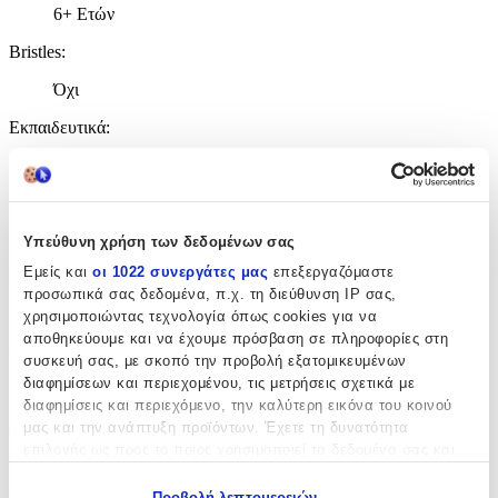
6+ Ετών
Bristles
:
Όχι
Εκπαιδευτικά
:
Όχι
Αρίθμησης
:
Όχι
Υπεύθυνη χρήση των δεδομένων σας
Εμείς και
οι 1022 συνεργάτες μας
επεξεργαζόμαστε
Κύβοι
:
προσωπικά σας δεδομένα, π.χ. τη διεύθυνση IP σας,
Όχι
χρησιμοποιώντας τεχνολογία όπως cookies για να
αποθηκεύουμε και να έχουμε πρόσβαση σε πληροφορίες στη
Υλικό
:
συσκευή σας, με σκοπό την προβολή εξατομικευμένων
διαφημίσεων και περιεχομένου, τις μετρήσεις σχετικά με
Πλαστικά
διαφημίσεις και περιεχόμενο, την καλύτερη εικόνα του κοινού
μας και την ανάπτυξη προϊόντων. Έχετε τη δυνατότητα
Θέμα
:
επιλογής ως προς το ποιος χρησιμοποιεί τα δεδομένα σας και
Οχήματα-Πλοία
για ποιους σκοπούς.
Προβολή λεπτομερειών