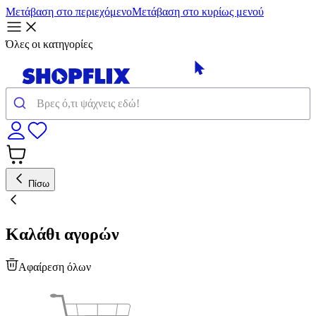
Μετάβαση στο περιεχόμενο
Μετάβαση στο κυρίως μενού
Όλες οι κατηγορίες
Πίσω
Καλάθι αγορών
Αφαίρεση όλων