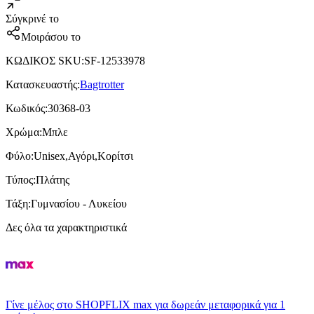
Σύγκρινέ το
Μοιράσου το
ΚΩΔΙΚΟΣ SKU
:
SF-12533978
Κατασκευαστής
:
Bagtrotter
Κωδικός
:
30368-03
Χρώμα
:
Μπλε
Φύλο
:
Unisex,Αγόρι,Κορίτσι
Τύπος
:
Πλάτης
Τάξη
:
Γυμνασίου - Λυκείου
Δες όλα τα χαρακτηριστικά
Γίνε μέλος στο SHOPFLIX max για δωρεάν μεταφορικά για 1