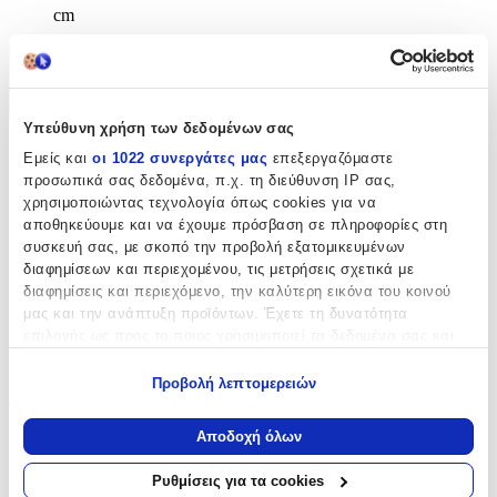
cm
Χαρακτηριστικά
+
Υπεύθυνη χρήση των δεδομένων σας
Χαρακτηριστικά
Εμείς και
οι 1022 συνεργάτες μας
επεξεργαζόμαστε
προσωπικά σας δεδομένα, π.χ. τη διεύθυνση IP σας,
χρησιμοποιώντας τεχνολογία όπως cookies για να
Κατασκευαστής
:
αποθηκεύουμε και να έχουμε πρόσβαση σε πληροφορίες στη
Bagtrotter
συσκευή σας, με σκοπό την προβολή εξατομικευμένων
διαφημίσεων και περιεχομένου, τις μετρήσεις σχετικά με
Βασικά Χαρακτηριστικά
διαφημίσεις και περιεχόμενο, την καλύτερη εικόνα του κοινού
μας και την ανάπτυξη προϊόντων. Έχετε τη δυνατότητα
Χρώμα
:
επιλογής ως προς το ποιος χρησιμοποιεί τα δεδομένα σας και
για ποιους σκοπούς.
Μπλε
Προβολή λεπτομερειών
Εάν μας επιτρέπετε, θα θέλαμε επίσης:
Φύλο
:
Να συλλέξουμε πληροφορίες σχετικά με τη γεωγραφική
Αποδοχή όλων
Unisex
σας τοποθεσία, οι οποίες μπορεί να είναι ακριβείς σε
απόσταση μερικών μέτρων
Αγόρι
Ρυθμίσεις για τα cookies
Να αναγνωρίσουμε τη συσκευή σας σαρώνοντας ενεργά