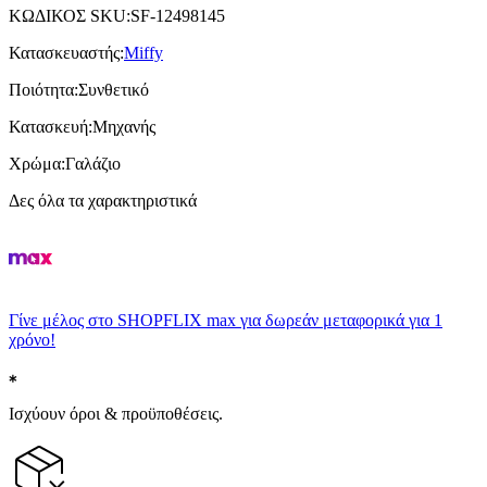
ΚΩΔΙΚΟΣ SKU
:
SF-12498145
Κατασκευαστής
:
Miffy
Ποιότητα
:
Συνθετικό
Κατασκευή
:
Μηχανής
Χρώμα
:
Γαλάζιο
Δες όλα τα χαρακτηριστικά
Γίνε μέλος στο SHOPFLIX max για δωρεάν μεταφορικά για 1
χρόνο!
Ισχύουν όροι & προϋποθέσεις.