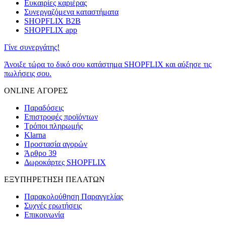
Ευκαιρίες καριέρας
Συνεργαζόμενα καταστήματα
SHOPFLIX B2B
SHOPFLIX app
Γίνε συνεργάτης!
Άνοιξε τώρα το δικό σου κατάστημα SHOPFLIX και αύξησε τις
πωλήσεις σου.
ONLINE ΑΓΟΡΕΣ
Παραδόσεις
Επιστροφές προϊόντων
Τρόποι πληρωμής
Klarna
Προστασία αγορών
Άρθρο 39
Δωροκάρτες SHOPFLIX
ΕΞΥΠΗΡΕΤΗΣΗ ΠΕΛΑΤΩΝ
Παρακολούθηση Παραγγελίας
Συχνές ερωτήσεις
Επικοινωνία