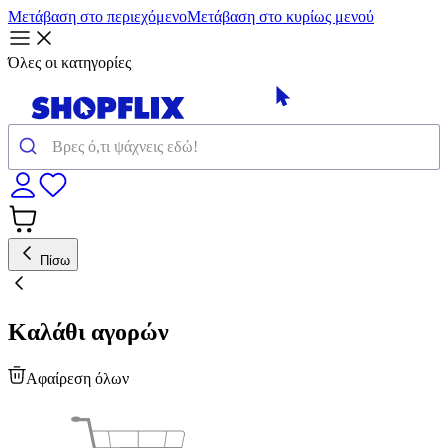
Μετάβαση στο περιεχόμενο
Μετάβαση στο κυρίως μενού
Όλες οι κατηγορίες
Πίσω
Καλάθι αγορών
Αφαίρεση όλων