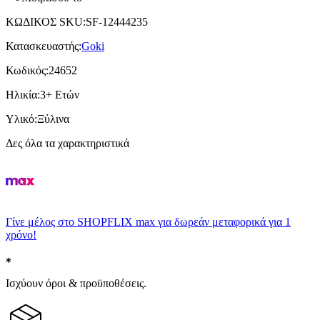
ΚΩΔΙΚΟΣ SKU
:
SF-12444235
Κατασκευαστής
:
Goki
Κωδικός
:
24652
Ηλικία
:
3+ Ετών
Υλικό
:
Ξύλινα
Δες όλα τα χαρακτηριστικά
Γίνε μέλος στο SHOPFLIX max για δωρεάν μεταφορικά για 1
χρόνο!
Ισχύουν όροι & προϋποθέσεις.