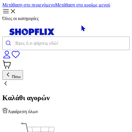
Μετάβαση στο περιεχόμενο
Μετάβαση στο κυρίως μενού
Όλες οι κατηγορίες
Πίσω
Καλάθι αγορών
Αφαίρεση όλων