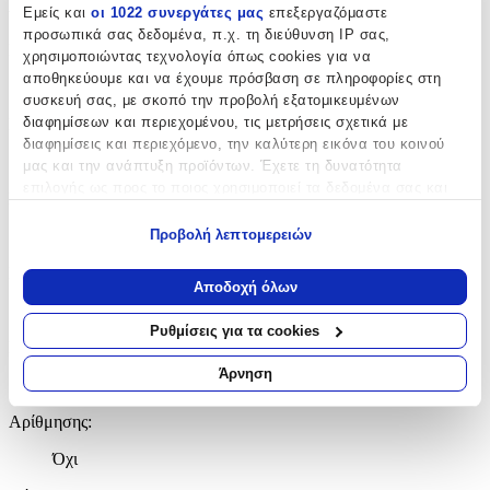
Χαρακτηριστικά
Εμείς και
οι 1022 συνεργάτες μας
επεξεργαζόμαστε
προσωπικά σας δεδομένα, π.χ. τη διεύθυνση IP σας,
Κατασκευαστής
:
χρησιμοποιώντας τεχνολογία όπως cookies για να
αποθηκεύουμε και να έχουμε πρόσβαση σε πληροφορίες στη
Goki
συσκευή σας, με σκοπό την προβολή εξατομικευμένων
διαφημίσεων και περιεχομένου, τις μετρήσεις σχετικά με
Eco
:
διαφημίσεις και περιεχόμενο, την καλύτερη εικόνα του κοινού
Ναι
μας και την ανάπτυξη προϊόντων. Έχετε τη δυνατότητα
επιλογής ως προς το ποιος χρησιμοποιεί τα δεδομένα σας και
Ηλικία
:
για ποιους σκοπούς.
Προβολή λεπτομερειών
3+ Ετών
Εάν μας επιτρέπετε, θα θέλαμε επίσης:
Bristles
:
Να συλλέξουμε πληροφορίες σχετικά με τη γεωγραφική
Αποδοχή όλων
σας τοποθεσία, οι οποίες μπορεί να είναι ακριβείς σε
Όχι
απόσταση μερικών μέτρων
Ρυθμίσεις για τα cookies
Να αναγνωρίσουμε τη συσκευή σας σαρώνοντας ενεργά
Εκπαιδευτικά
:
για συγκεκριμένα χαρακτηριστικά (δακτυλικό αποτύπωμα)
Άρνηση
Όχι
Μάθετε περισσότερα σχετικά με τον τρόπο επεξεργασίας των
προσωπικών σας δεδομένων και καθορίστε τις προτιμήσεις σας
Αρίθμησης
:
στην
ενότητα “Λεπτομέρειες”
. Μπορείτε να αλλάξετε ή να
ανακαλέσετε τη συγκατάθεσή σας ανά πάσα στιγμή από τη
Όχι
Δήλωση Cookies.