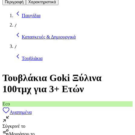
Περιγραφή
Χαρακτηριστικά
Παιχνίδια
/
Κατασκευές & Δημιουργικά
/
Τουβλάκια
Τουβλάκια Goki Ξύλινα
100τμχ για 3+ Ετών
Eco
Αγαπημένα
Σύγκρινέ το
Μοιράσου το