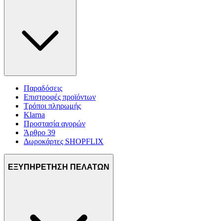
Παραδόσεις
Επιστροφές προϊόντων
Τρόποι πληρωμής
Klarna
Προστασία αγορών
Άρθρο 39
Δωροκάρτες SHOPFLIX
ΕΞΥΠΗΡΕΤΗΣΗ ΠΕΛΑΤΩΝ