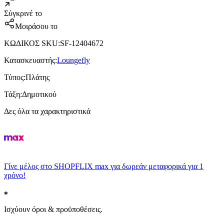
Σύγκρινέ το
Μοιράσου το
ΚΩΔΙΚΟΣ SKU
:
SF-12404672
Κατασκευαστής
:
Loungefly
Τύπος
:
Πλάτης
Τάξη
:
Δημοτικού
Δες όλα τα χαρακτηριστικά
Γίνε μέλος στο SHOPFLIX max για δωρεάν μεταφορικά για 1
χρόνο!
Ισχύουν όροι & προϋποθέσεις.