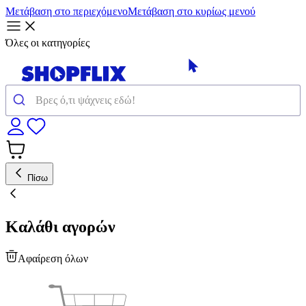
Μετάβαση στο περιεχόμενο
Μετάβαση στο κυρίως μενού
Όλες οι κατηγορίες
Πίσω
Καλάθι αγορών
Αφαίρεση όλων