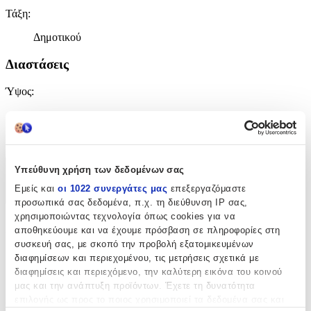
Τάξη
:
Δημοτικού
Διαστάσεις
Ύψος
:
26
cm
Υπεύθυνη χρήση των δεδομένων σας
Χαρακτηριστικά
Εμείς και
οι 1022 συνεργάτες μας
επεξεργαζόμαστε
+
προσωπικά σας δεδομένα, π.χ. τη διεύθυνση IP σας,
χρησιμοποιώντας τεχνολογία όπως cookies για να
Χαρακτηριστικά
αποθηκεύουμε και να έχουμε πρόσβαση σε πληροφορίες στη
συσκευή σας, με σκοπό την προβολή εξατομικευμένων
Κατασκευαστής
:
διαφημίσεων και περιεχομένου, τις μετρήσεις σχετικά με
διαφημίσεις και περιεχόμενο, την καλύτερη εικόνα του κοινού
Loungefly
μας και την ανάπτυξη προϊόντων. Έχετε τη δυνατότητα
επιλογής ως προς το ποιος χρησιμοποιεί τα δεδομένα σας και
Βασικά Χαρακτηριστικά