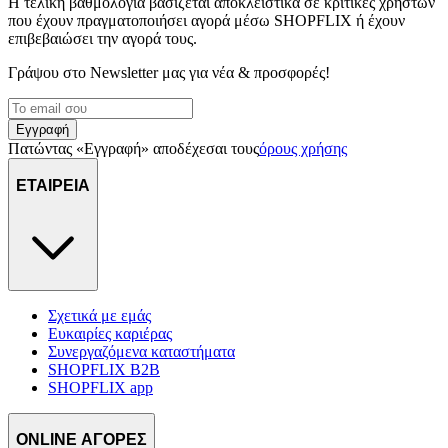
διαφημίσεων και περιεχομένου, τις μετρήσεις σχετικά με
Η τελική βαθμολογία βασίζεται αποκλειστικά σε κριτικές χρηστών
που έχουν πραγματοποιήσει αγορά μέσω SHOPFLIX ή έχουν
διαφημίσεις και περιεχόμενο, την καλύτερη εικόνα του κοινού
επιβεβαιώσει την αγορά τους.
μας και την ανάπτυξη προϊόντων. Επίσης, κοινοποιούμε
πληροφορίες σχετικά με την από μέρους σας χρήση της
Γράψου στο Νewsletter μας για νέα & προσφορές!
τοποθεσίας μας στους συνεργάτες μέσων κοινωνικής
δικτύωσης, διαφημίσεων και ανάλυσης.
Εγγραφή
Πατώντας «Εγγραφή» αποδέχεσαι τους
όρους χρήσης
ΕΤΑΙΡΕΙΑ
Σχετικά με εμάς
Ευκαιρίες καριέρας
Συνεργαζόμενα καταστήματα
SHOPFLIX B2B
SHOPFLIX app
ONLINE ΑΓΟΡΕΣ