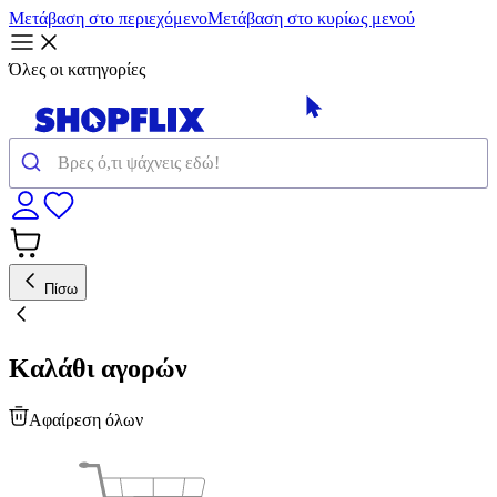
Μετάβαση στο περιεχόμενο
Μετάβαση στο κυρίως μενού
Όλες οι κατηγορίες
Πίσω
Καλάθι αγορών
Αφαίρεση όλων