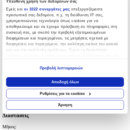
Υπεύθυνη χρήση των δεδομένων σας
Κατασκευαστής
:
Εμείς και
οι 1022 συνεργάτες μας
επεξεργαζόμαστε
Next
προσωπικά σας δεδομένα, π.χ. τη διεύθυνση IP σας,
χρησιμοποιώντας τεχνολογία όπως cookies για να
Βασικά Χαρακτηριστικά
αποθηκεύουμε και να έχουμε πρόσβαση σε πληροφορίες στη
συσκευή σας, με σκοπό την προβολή εξατομικευμένων
Χρώμα
:
διαφημίσεων και περιεχομένου, τις μετρήσεις σχετικά με
διαφημίσεις και περιεχόμενο, την καλύτερη εικόνα του κοινού
Πράσινο
μας και την ανάπτυξη προϊόντων. Έχετε τη δυνατότητα
Φύλο
:
επιλογής ως προς το ποιος χρησιμοποιεί τα δεδομένα σας και
για ποιους σκοπούς.
Αγόρι
Προβολή λεπτομερειών
Εάν μας επιτρέπετε, θα θέλαμε επίσης:
Τύπος
:
Να συλλέξουμε πληροφορίες σχετικά με τη γεωγραφική
Αποδοχή όλων
Πλάτης
σας τοποθεσία, οι οποίες μπορεί να είναι ακριβείς σε
απόσταση μερικών μέτρων
Ρυθμίσεις για τα cookies
Τάξη
:
Να αναγνωρίσουμε τη συσκευή σας σαρώνοντας ενεργά
για συγκεκριμένα χαρακτηριστικά (δακτυλικό αποτύπωμα)
Δημοτικού
Άρνηση
Μάθετε περισσότερα σχετικά με τον τρόπο επεξεργασίας των
Διαστάσεις
προσωπικών σας δεδομένων και καθορίστε τις προτιμήσεις σας
στην
ενότητα “Λεπτομέρειες”
. Μπορείτε να αλλάξετε ή να
Μήκος
:
ανακαλέσετε τη συγκατάθεσή σας ανά πάσα στιγμή από τη