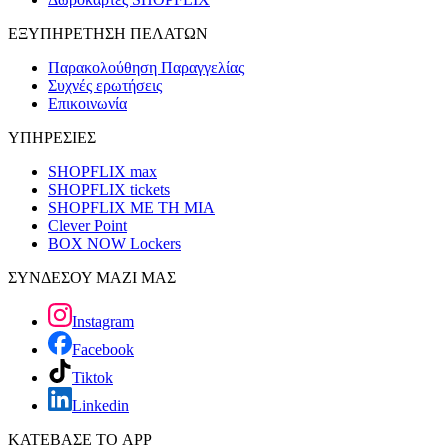
ΕΞΥΠΗΡΕΤΗΣΗ ΠΕΛΑΤΩΝ
Παρακολούθηση Παραγγελίας
Συχνές ερωτήσεις
Επικοινωνία
ΥΠΗΡΕΣΙΕΣ
SHOPFLIX max
SHOPFLIX tickets
SHOPFLIX ΜΕ ΤΗ ΜΙΑ
Clever Point
BOX NOW Lockers
ΣΥΝΔΕΣΟΥ ΜΑΖΙ ΜΑΣ
Instagram
Facebook
Tiktok
Linkedin
ΚΑΤΕΒΑΣΕ ΤΟ APP