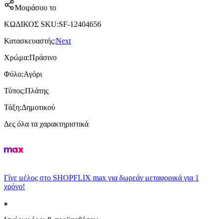
Μοιράσου το
ΚΩΔΙΚΟΣ SKU
:
SF-12404656
Κατασκευαστής
:
Next
Χρώμα
:
Πράσινο
Φύλο
:
Αγόρι
Τύπος
:
Πλάτης
Τάξη
:
Δημοτικού
Δες όλα τα χαρακτηριστικά
Γίνε μέλος στο SHOPFLIX max για δωρεάν μεταφορικά για 1
χρόνο!