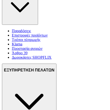
Παραδόσεις
Επιστροφές προϊόντων
Τρόποι πληρωμής
Klarna
Προστασία αγορών
Άρθρο 39
Δωροκάρτες SHOPFLIX
ΕΞΥΠΗΡΕΤΗΣΗ ΠΕΛΑΤΩΝ