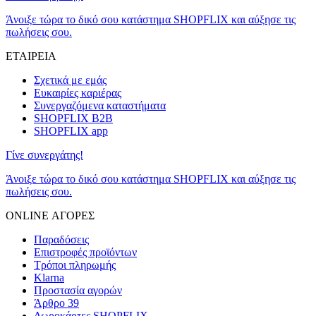
Άνοιξε τώρα το δικό σου κατάστημα SHOPFLIX και αύξησε τις
πωλήσεις σου.
ΕΤΑΙΡΕΙΑ
Σχετικά με εμάς
Ευκαιρίες καριέρας
Συνεργαζόμενα καταστήματα
SHOPFLIX B2B
SHOPFLIX app
Γίνε συνεργάτης!
Άνοιξε τώρα το δικό σου κατάστημα SHOPFLIX και αύξησε τις
πωλήσεις σου.
ONLINE ΑΓΟΡΕΣ
Παραδόσεις
Επιστροφές προϊόντων
Τρόποι πληρωμής
Klarna
Προστασία αγορών
Άρθρο 39
Δωροκάρτες SHOPFLIX