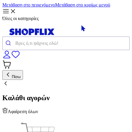
Μετάβαση στο περιεχόμενο
Μετάβαση στο κυρίως μενού
Όλες οι κατηγορίες
Πίσω
Καλάθι αγορών
Αφαίρεση όλων