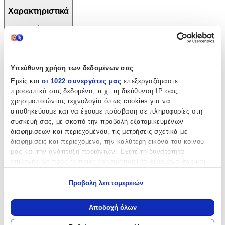
Χαρακτηριστικά
+
Χαρακτηριστικά
Υπεύθυνη χρήση των δεδομένων σας
Κατασκευαστής
:
Εμείς και
οι 1022 συνεργάτες μας
επεξεργαζόμαστε
Eco Chic
προσωπικά σας δεδομένα, π.χ. τη διεύθυνση IP σας,
χρησιμοποιώντας τεχνολογία όπως cookies για να
Βασικά Χαρακτηριστικά
αποθηκεύουμε και να έχουμε πρόσβαση σε πληροφορίες στη
συσκευή σας, με σκοπό την προβολή εξατομικευμένων
Χρώμα
:
διαφημίσεων και περιεχομένου, τις μετρήσεις σχετικά με
διαφημίσεις και περιεχόμενο, την καλύτερη εικόνα του κοινού
Γκρι
μας και την ανάπτυξη προϊόντων. Έχετε τη δυνατότητα
Φύλο
:
επιλογής ως προς το ποιος χρησιμοποιεί τα δεδομένα σας και
για ποιους σκοπούς.
Κορίτσι
Προβολή λεπτομερειών
Εάν μας επιτρέπετε, θα θέλαμε επίσης:
Τύπος
:
Να συλλέξουμε πληροφορίες σχετικά με τη γεωγραφική
Αποδοχή όλων
Πλάτης
σας τοποθεσία, οι οποίες μπορεί να είναι ακριβείς σε
απόσταση μερικών μέτρων