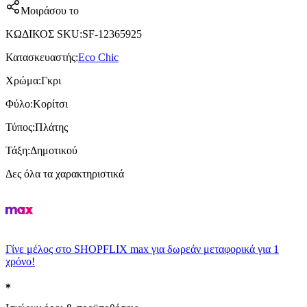
Μοιράσου το
ΚΩΔΙΚΟΣ SKU
:
SF-12365925
Κατασκευαστής
:
Eco Chic
Χρώμα
:
Γκρι
Φύλο
:
Κορίτσι
Τύπος
:
Πλάτης
Τάξη
:
Δημοτικού
Δες όλα τα χαρακτηριστικά
Γίνε μέλος στο SHOPFLIX max για δωρεάν μεταφορικά για 1
χρόνο!