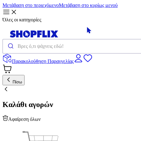
Μετάβαση στο περιεχόμενο
Μετάβαση στο κυρίως μενού
Όλες οι κατηγορίες
Παρακολούθηση Παραγγελίας
Πίσω
Καλάθι αγορών
Αφαίρεση όλων