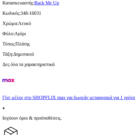
Κατασκευαστής
:
Back Me Up
Κωδικός
:
348-16031
Χρώμα
:
Λευκό
Φύλο
:
Αγόρι
Τύπος
:
Πλάτης
Τάξη
:
Δημοτικού
Δες όλα τα χαρακτηριστικά
Γίνε μέλος στο SHOPFLIX max για δωρεάν μεταφορικά για 1 χρόνο
Ισχύουν όροι & προϋποθέσεις.