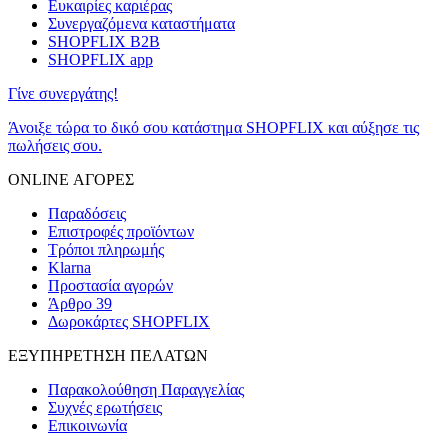
Ευκαιρίες καριέρας
Συνεργαζόμενα καταστήματα
SHOPFLIX B2B
SHOPFLIX app
Γίνε συνεργάτης!
Άνοιξε τώρα το δικό σου κατάστημα SHOPFLIX και αύξησε τις
πωλήσεις σου.
ONLINE ΑΓΟΡΕΣ
Παραδόσεις
Επιστροφές προϊόντων
Τρόποι πληρωμής
Klarna
Προστασία αγορών
Άρθρο 39
Δωροκάρτες SHOPFLIX
ΕΞΥΠΗΡΕΤΗΣΗ ΠΕΛΑΤΩΝ
Παρακολούθηση Παραγγελίας
Συχνές ερωτήσεις
Επικοινωνία