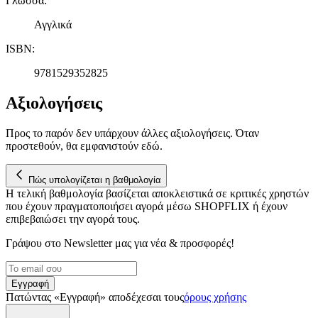
Γλώσσα
:
παρέχουμε λειτουργίες μέσων κοινωνικής δικτύωσης και να
Αγγλικά
αναλύουμε την κυκλοφορία μας. Εμείς και οι 1022 συνεργάτες
μας επεξεργαζόμαστε προσωπικά σας δεδομένα, π.χ. τη
ISBN
:
διεύθυνση IP σας, χρησιμοποιώντας τεχνολογία όπως cookies
για να αποθηκεύουμε και να έχουμε πρόσβαση σε πληροφορίες
9781529352825
στη συσκευή σας, με σκοπό την προβολή εξατομικευμένων
διαφημίσεων και περιεχομένου, τις μετρήσεις σχετικά με
Αξιολογήσεις
διαφημίσεις και περιεχόμενο, την καλύτερη εικόνα του κοινού
μας και την ανάπτυξη προϊόντων. Επίσης, κοινοποιούμε
Προς το παρόν δεν υπάρχουν άλλες αξιολογήσεις. Όταν
πληροφορίες σχετικά με την από μέρους σας χρήση της
προστεθούν, θα εμφανιστούν εδώ.
τοποθεσίας μας στους συνεργάτες μέσων κοινωνικής
δικτύωσης, διαφημίσεων και ανάλυσης.
Πώς υπολογίζεται η βαθμολογία
Η τελική βαθμολογία βασίζεται αποκλειστικά σε κριτικές χρηστών
που έχουν πραγματοποιήσει αγορά μέσω SHOPFLIX ή έχουν
επιβεβαιώσει την αγορά τους.
Γράψου στο Νewsletter μας για νέα & προσφορές!
Εγγραφή
Πατώντας «Εγγραφή» αποδέχεσαι τους
όρους χρήσης