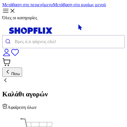
Μετάβαση στο περιεχόμενο
Μετάβαση στο κυρίως μενού
Όλες οι κατηγορίες
Πίσω
Καλάθι αγορών
Αφαίρεση όλων