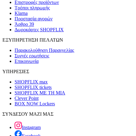
Επιστροφές προϊόντων
Τρόποι πληρωμής
Klarna
Προστασία αγορών
Άρθρο 39
Δωροκάρτες SHOPFLIX
ΕΞΥΠΗΡΕΤΗΣΗ ΠΕΛΑΤΩΝ
Παρακολούθηση Παραγγελίας
Συχνές ερωτήσεις
Επικοινωνία
ΥΠΗΡΕΣΙΕΣ
SHOPFLIX max
SHOPFLIX tickets
SHOPFLIX ΜΕ ΤΗ ΜΙΑ
Clever Point
BOX NOW Lockers
ΣΥΝΔΕΣΟΥ ΜΑΖΙ ΜΑΣ
Instagram
Facebook