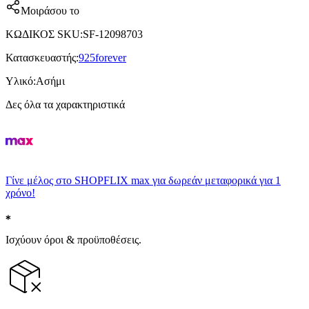
Μοιράσου το
ΚΩΔΙΚΟΣ SKU
:
SF-12098703
Κατασκευαστής
:
925forever
Υλικό
:
Ασήμι
Δες όλα τα χαρακτηριστικά
Γίνε μέλος στο SHOPFLIX max για δωρεάν μεταφορικά για 1
χρόνο!
Ισχύουν όροι & προϋποθέσεις.