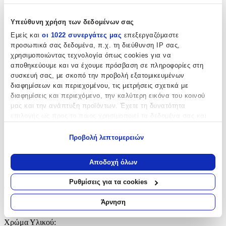
925forever
Υπεύθυνη χρήση των δεδομένων σας
Βασικά Χαρακτηριστικά
Εμείς και
οι 1022 συνεργάτες μας
επεξεργαζόμαστε
προσωπικά σας δεδομένα, π.χ. τη διεύθυνση IP σας,
Υλικό
:
χρησιμοποιώντας τεχνολογία όπως cookies για να
αποθηκεύουμε και να έχουμε πρόσβαση σε πληροφορίες στη
Ασήμι
συσκευή σας, με σκοπό την προβολή εξατομικευμένων
Cuban
:
διαφημίσεων και περιεχομένου, τις μετρήσεις σχετικά με
διαφημίσεις και περιεχόμενο, την καλύτερη εικόνα του κοινού
Όχι
μας και την ανάπτυξη προϊόντων. Έχετε τη δυνατότητα
επιλογής ως προς το ποιος χρησιμοποιεί τα δεδομένα σας και
Δίχρωμη
:
για ποιους σκοπούς.
Όχι
Προβολή λεπτομερειών
Εάν μας επιτρέπετε, θα θέλαμε επίσης:
Επιχρυσωμένη
:
Να συλλέξουμε πληροφορίες σχετικά με τη γεωγραφική
Αποδοχή όλων
σας τοποθεσία, οι οποίες μπορεί να είναι ακριβείς σε
Όχι
απόσταση μερικών μέτρων
Ρυθμίσεις για τα cookies
Φύλο
:
Να αναγνωρίσουμε τη συσκευή σας σαρώνοντας ενεργά
για συγκεκριμένα χαρακτηριστικά (δακτυλικό αποτύπωμα)
Άρνηση
Unisex
Μάθετε περισσότερα σχετικά με τον τρόπο επεξεργασίας των
προσωπικών σας δεδομένων και καθορίστε τις προτιμήσεις σας
Χρώμα Υλικού
: