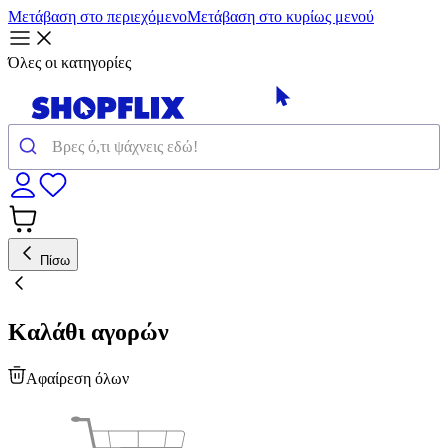
Μετάβαση στο περιεχόμενο
Μετάβαση στο κυρίως μενού
Όλες οι κατηγορίες
Πίσω
Καλάθι αγορών
Αφαίρεση όλων