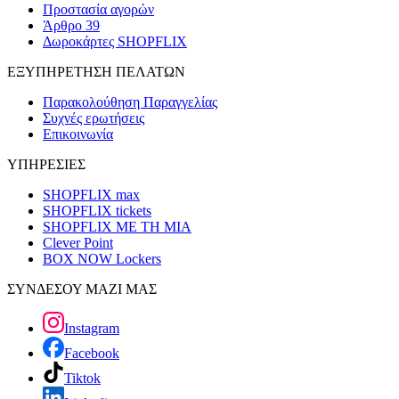
Προστασία αγορών
Άρθρο 39
Δωροκάρτες SHOPFLIX
ΕΞΥΠΗΡΕΤΗΣΗ ΠΕΛΑΤΩΝ
Παρακολούθηση Παραγγελίας
Συχνές ερωτήσεις
Επικοινωνία
ΥΠΗΡΕΣΙΕΣ
SHOPFLIX max
SHOPFLIX tickets
SHOPFLIX ΜΕ ΤΗ ΜΙΑ
Clever Point
BOX NOW Lockers
ΣΥΝΔΕΣΟΥ ΜΑΖΙ ΜΑΣ
Instagram
Facebook
Tiktok