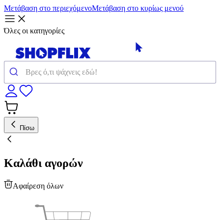
Μετάβαση στο περιεχόμενο
Μετάβαση στο κυρίως μενού
Όλες οι κατηγορίες
Πίσω
Καλάθι αγορών
Αφαίρεση όλων