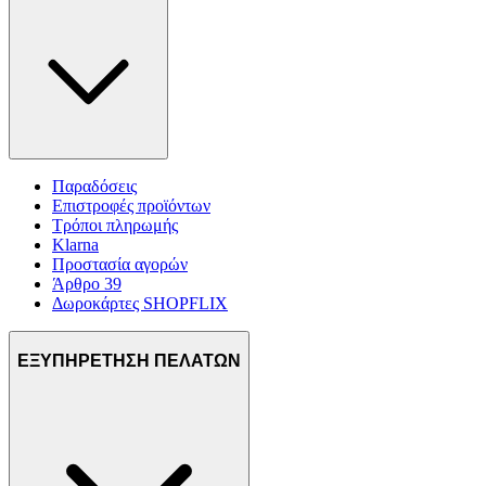
Παραδόσεις
Επιστροφές προϊόντων
Τρόποι πληρωμής
Klarna
Προστασία αγορών
Άρθρο 39
Δωροκάρτες SHOPFLIX
ΕΞΥΠΗΡΕΤΗΣΗ ΠΕΛΑΤΩΝ