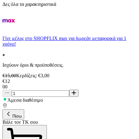
Δες όλα τα χαρακτηριστικά
Γίνε μέλος στο SHOPFLIX max για δωρεάν μεταφορικά για 1
χρόνο!
Ισχύουν όροι & προϋποθέσεις.
€
15,00
Κερδίζεις
: €
3,00
€
12
00
Άμεσα διαθέσιμο
Πίσω
Βάλε τον ΤΚ σου