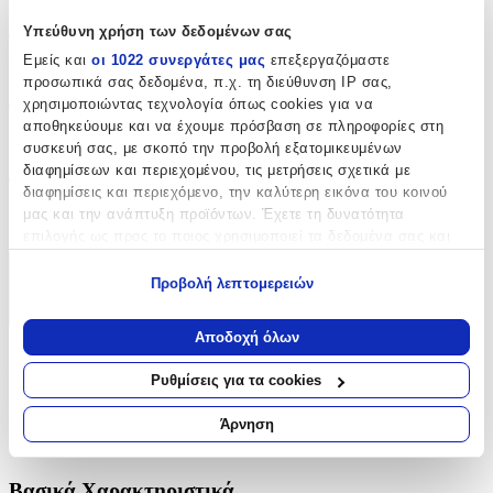
Υπεύθυνη χρήση των δεδομένων σας
Φύλο
:
Εμείς και
οι 1022 συνεργάτες μας
επεξεργαζόμαστε
Αγόρι
προσωπικά σας δεδομένα, π.χ. τη διεύθυνση IP σας,
χρησιμοποιώντας τεχνολογία όπως cookies για να
Τύπος
:
αποθηκεύουμε και να έχουμε πρόσβαση σε πληροφορίες στη
Χειρός
συσκευή σας, με σκοπό την προβολή εξατομικευμένων
διαφημίσεων και περιεχομένου, τις μετρήσεις σχετικά με
Τάξη
:
διαφημίσεις και περιεχόμενο, την καλύτερη εικόνα του κοινού
μας και την ανάπτυξη προϊόντων. Έχετε τη δυνατότητα
Νηπιαγωγείου
επιλογής ως προς το ποιος χρησιμοποιεί τα δεδομένα σας και
για ποιους σκοπούς.
Χαρακτηριστικά
Προβολή λεπτομερειών
Εάν μας επιτρέπετε, θα θέλαμε επίσης:
+
Να συλλέξουμε πληροφορίες σχετικά με τη γεωγραφική
Αποδοχή όλων
σας τοποθεσία, οι οποίες μπορεί να είναι ακριβείς σε
Χαρακτηριστικά
απόσταση μερικών μέτρων
Ρυθμίσεις για τα cookies
Να αναγνωρίσουμε τη συσκευή σας σαρώνοντας ενεργά
Κατασκευαστής
:
για συγκεκριμένα χαρακτηριστικά (δακτυλικό αποτύπωμα)
Άρνηση
Μάθετε περισσότερα σχετικά με τον τρόπο επεξεργασίας των
Benetton
προσωπικών σας δεδομένων και καθορίστε τις προτιμήσεις σας
στην
ενότητα “Λεπτομέρειες”
. Μπορείτε να αλλάξετε ή να
Βασικά Χαρακτηριστικά