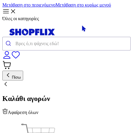
Μετάβαση στο περιεχόμενο
Μετάβαση στο κυρίως μενού
Όλες οι κατηγορίες
Πίσω
Καλάθι αγορών
Αφαίρεση όλων