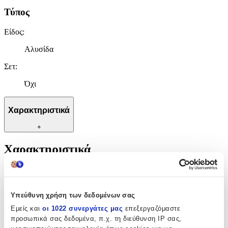
Τύπος
Είδος
:
Αλυσίδα
Σετ
:
Όχι
Χαρακτηριστικά
+
Χαρακτηριστικά
Κατασκευαστής
:
petsios
Υπεύθυνη χρήση των δεδομένων σας
Βασικά Χαρακτηριστικά
Εμείς και
οι 1022 συνεργάτες μας
επεξεργαζόμαστε
προσωπικά σας δεδομένα, π.χ. τη διεύθυνση IP σας,
Υλικό
: