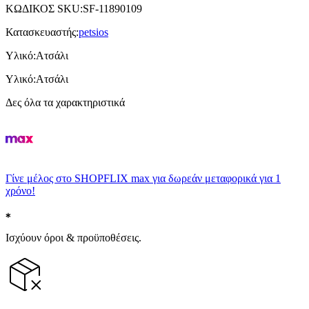
ΚΩΔΙΚΟΣ SKU
:
SF-11890109
Κατασκευαστής
:
petsios
Υλικό
:
Ατσάλι
Υλικό
:
Ατσάλι
Δες όλα τα χαρακτηριστικά
Γίνε μέλος στο SHOPFLIX max για δωρεάν μεταφορικά για 1
χρόνο!
Ισχύουν όροι & προϋποθέσεις.