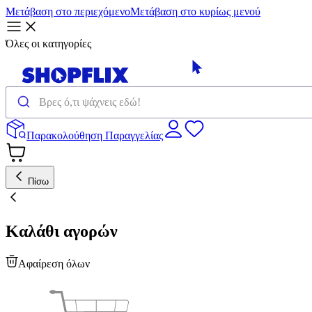
Μετάβαση στο περιεχόμενο
Μετάβαση στο κυρίως μενού
Όλες οι κατηγορίες
Παρακολούθηση Παραγγελίας
Πίσω
Καλάθι αγορών
Αφαίρεση όλων