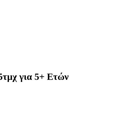
5τμχ για 5+ Ετών