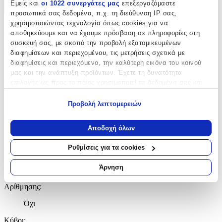
Εμείς και
οι 1022 συνεργάτες μας
επεξεργαζόμαστε
+
προσωπικά σας δεδομένα, π.χ. τη διεύθυνση IP σας,
χρησιμοποιώντας τεχνολογία όπως cookies για να
Χαρακτηριστικά
αποθηκεύουμε και να έχουμε πρόσβαση σε πληροφορίες στη
συσκευή σας, με σκοπό την προβολή εξατομικευμένων
Κατασκευαστής
:
διαφημίσεων και περιεχομένου, τις μετρήσεις σχετικά με
διαφημίσεις και περιεχόμενο, την καλύτερη εικόνα του κοινού
Argy Toys
μας και την ανάπτυξη προϊόντων. Έχετε τη δυνατότητα
επιλογής ως προς το ποιος χρησιμοποιεί τα δεδομένα σας και
Ηλικία
:
για ποιους σκοπούς.
3+ Ετών
Προβολή λεπτομερειών
Εάν μας επιτρέπετε, θα θέλαμε επίσης:
Bristles
:
Να συλλέξουμε πληροφορίες σχετικά με τη γεωγραφική
Αποδοχή όλων
σας τοποθεσία, οι οποίες μπορεί να είναι ακριβείς σε
Όχι
απόσταση μερικών μέτρων
Ρυθμίσεις για τα cookies
Εκπαιδευτικά
:
Να αναγνωρίσουμε τη συσκευή σας σαρώνοντας ενεργά
για συγκεκριμένα χαρακτηριστικά (δακτυλικό αποτύπωμα)
Άρνηση
Όχι
Μάθετε περισσότερα σχετικά με τον τρόπο επεξεργασίας των
προσωπικών σας δεδομένων και καθορίστε τις προτιμήσεις σας
Αρίθμησης
:
στην
ενότητα “Λεπτομέρειες”
. Μπορείτε να αλλάξετε ή να
Όχι
ανακαλέσετε τη συγκατάθεσή σας ανά πάσα στιγμή από τη
Δήλωση Cookies.
Κύβοι
: