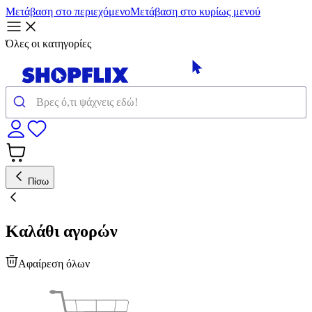
Μετάβαση στο περιεχόμενο
Μετάβαση στο κυρίως μενού
Όλες οι κατηγορίες
Πίσω
Καλάθι αγορών
Αφαίρεση όλων