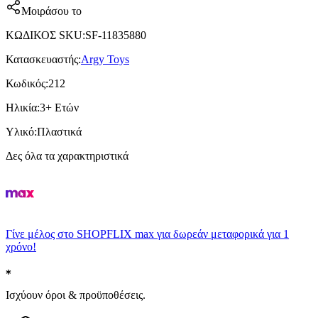
Μοιράσου το
ΚΩΔΙΚΟΣ SKU
:
SF-11835880
Κατασκευαστής
:
Argy Toys
Κωδικός
:
212
Ηλικία
:
3+ Ετών
Υλικό
:
Πλαστικά
Δες όλα τα χαρακτηριστικά
Γίνε μέλος στο SHOPFLIX max για δωρεάν μεταφορικά για 1
χρόνο!
Ισχύουν όροι & προϋποθέσεις.