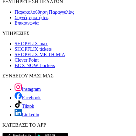
ΕΞΥΠΗΡΕΤΗΣΗ ΠΕΛΑΤΩΝ
Παρακολούθηση Παραγγελίας
Συχνές ερωτήσεις
Επικοινωνία
ΥΠΗΡΕΣΙΕΣ
SHOPFLIX max
SHOPFLIX tickets
SHOPFLIX ΜΕ ΤΗ ΜΙΑ
Clever Point
BOX NOW Lockers
ΣΥΝΔΕΣΟΥ ΜΑΖΙ ΜΑΣ
Instagram
Facebook
Tiktok
Linkedin
ΚΑΤΕΒΑΣΕ ΤΟ APP