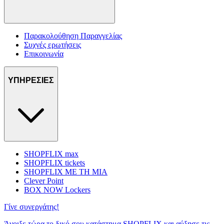
Παρακολούθηση Παραγγελίας
Συχνές ερωτήσεις
Επικοινωνία
ΥΠΗΡΕΣΙΕΣ
SHOPFLIX max
SHOPFLIX tickets
SHOPFLIX ΜΕ ΤΗ ΜΙΑ
Clever Point
BOX NOW Lockers
Γίνε συνεργάτης!
Άνοιξε τώρα το δικό σου κατάστημα SHOPFLIX και αύξησε τις