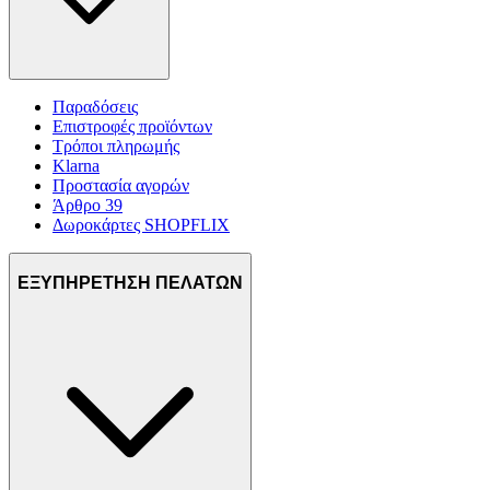
Παραδόσεις
Επιστροφές προϊόντων
Τρόποι πληρωμής
Klarna
Προστασία αγορών
Άρθρο 39
Δωροκάρτες SHOPFLIX
ΕΞΥΠΗΡΕΤΗΣΗ ΠΕΛΑΤΩΝ