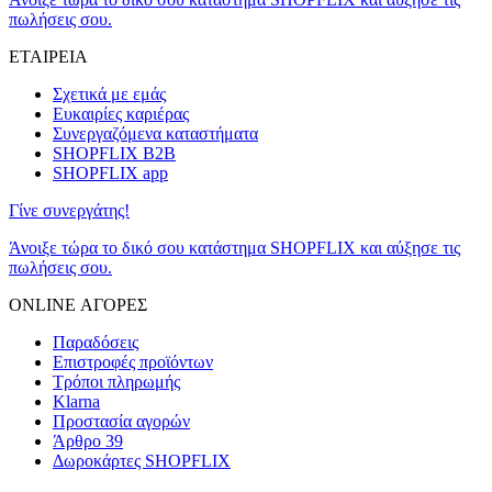
πωλήσεις σου.
ΕΤΑΙΡΕΙΑ
Σχετικά με εμάς
Ευκαιρίες καριέρας
Συνεργαζόμενα καταστήματα
SHOPFLIX B2B
SHOPFLIX app
Γίνε συνεργάτης!
Άνοιξε τώρα το δικό σου κατάστημα SHOPFLIX και αύξησε τις
πωλήσεις σου.
ONLINE ΑΓΟΡΕΣ
Παραδόσεις
Επιστροφές προϊόντων
Τρόποι πληρωμής
Klarna
Προστασία αγορών
Άρθρο 39
Δωροκάρτες SHOPFLIX