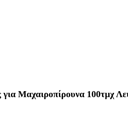
 για Μαχαιροπίρουνα 100τμχ Λε