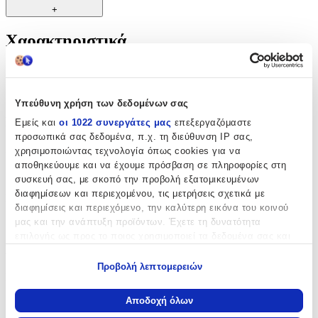
+
Χαρακτηριστικά
Κατασκευαστής
:
OEM
Υπεύθυνη χρήση των δεδομένων σας
Βασικά Χαρακτηριστικά
Εμείς και
οι 1022 συνεργάτες μας
επεξεργαζόμαστε
προσωπικά σας δεδομένα, π.χ. τη διεύθυνση IP σας,
Χρώμα
:
χρησιμοποιώντας τεχνολογία όπως cookies για να
αποθηκεύουμε και να έχουμε πρόσβαση σε πληροφορίες στη
Μαύρο
συσκευή σας, με σκοπό την προβολή εξατομικευμένων
διαφημίσεων και περιεχομένου, τις μετρήσεις σχετικά με
Είδος
:
διαφημίσεις και περιεχόμενο, την καλύτερη εικόνα του κοινού
Χαρτοπετσέτα
μας και την ανάπτυξη προϊόντων. Έχετε τη δυνατότητα
επιλογής ως προς το ποιος χρησιμοποιεί τα δεδομένα σας και
Ποσότητα
για ποιους σκοπούς.
Προβολή λεπτομερειών
Πλήθος Χαρτοπετσετών
:
Εάν μας επιτρέπετε, θα θέλαμε επίσης:
Να συλλέξουμε πληροφορίες σχετικά με τη γεωγραφική
700
Αποδοχή όλων
σας τοποθεσία, οι οποίες μπορεί να είναι ακριβείς σε