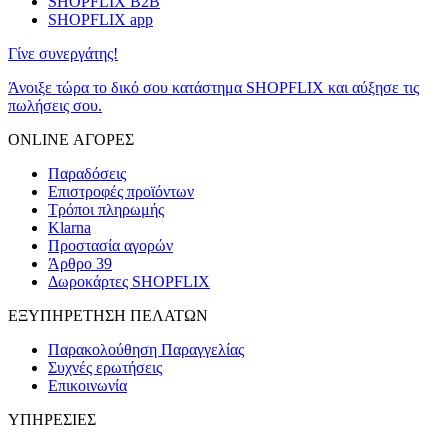
SHOPFLIX B2B
SHOPFLIX app
Γίνε συνεργάτης!
Άνοιξε τώρα το δικό σου κατάστημα SHOPFLIX και αύξησε τις
πωλήσεις σου.
ONLINE ΑΓΟΡΕΣ
Παραδόσεις
Επιστροφές προϊόντων
Τρόποι πληρωμής
Klarna
Προστασία αγορών
Άρθρο 39
Δωροκάρτες SHOPFLIX
ΕΞΥΠΗΡΕΤΗΣΗ ΠΕΛΑΤΩΝ
Παρακολούθηση Παραγγελίας
Συχνές ερωτήσεις
Επικοινωνία
ΥΠΗΡΕΣΙΕΣ