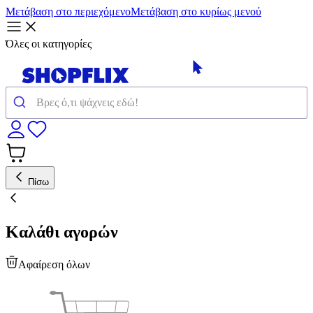
Μετάβαση στο περιεχόμενο
Μετάβαση στο κυρίως μενού
Όλες οι κατηγορίες
Πίσω
Καλάθι αγορών
Αφαίρεση όλων