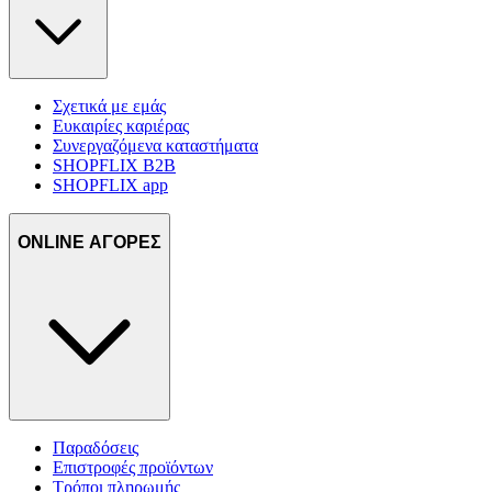
δικτύωσης, διαφημίσεων και ανάλυσης.
Σχετικά με εμάς
Ευκαιρίες καριέρας
Συνεργαζόμενα καταστήματα
SHOPFLIX B2B
SHOPFLIX app
ONLINE ΑΓΟΡΕΣ
Παραδόσεις
Επιστροφές προϊόντων
Τρόποι πληρωμής