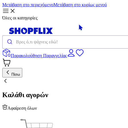
Μετάβαση στο περιεχόμενο
Μετάβαση στο κυρίως μενού
Όλες οι κατηγορίες
Παρακολούθηση Παραγγελίας
Πίσω
Καλάθι αγορών
Αφαίρεση όλων