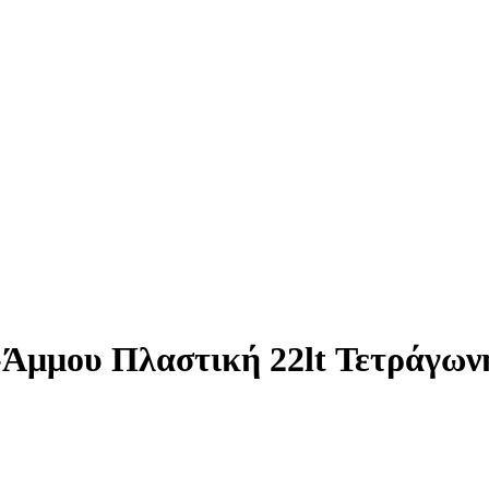
-Άμμου Πλαστική 22lt Τετράγων