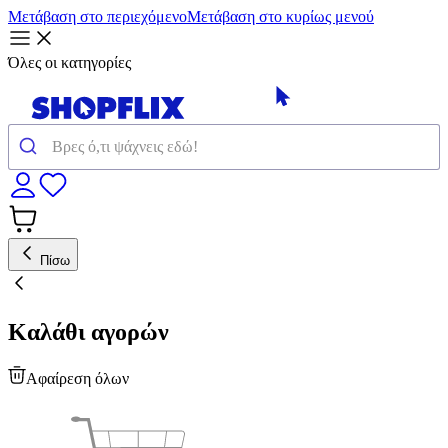
Μετάβαση στο περιεχόμενο
Μετάβαση στο κυρίως μενού
Όλες οι κατηγορίες
Πίσω
Καλάθι αγορών
Αφαίρεση όλων