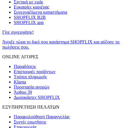
Σχετικά με εμάς
Ευκαιρίες καριέρας
Συνεργαζόμενα καταστήματα
SHOPFLIX B2B
SHOPFLIX app
Γίνε συνεργάτης!
Άνοιξε τώρα το δικό σου κατάστημα SHOPFLIX και αύξησε τις
πωλήσεις σου.
ONLINE ΑΓΟΡΕΣ
Παραδόσεις
Επιστροφές προϊόντων
Τρόποι πληρωμής
Klarna
Προστασία αγορών
Άρθρο 39
Δωροκάρτες SHOPFLIX
ΕΞΥΠΗΡΕΤΗΣΗ ΠΕΛΑΤΩΝ
Παρακολούθηση Παραγγελίας
Συχνές ερωτήσεις
Επικοινωνία