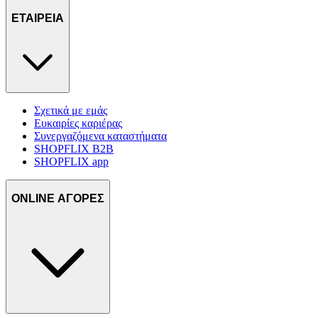
τοποθεσίας μας στους συνεργάτες μέσων κοινωνικής
δικτύωσης, διαφημίσεων και ανάλυσης.
ΕΤΑΙΡΕΙΑ
Σχετικά με εμάς
Ευκαιρίες καριέρας
Συνεργαζόμενα καταστήματα
SHOPFLIX B2B
SHOPFLIX app
ONLINE ΑΓΟΡΕΣ