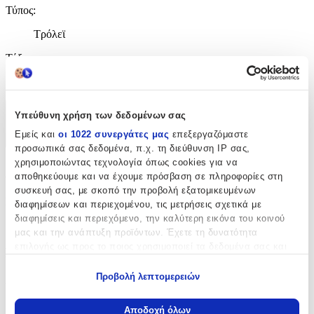
Τύπος
:
Τρόλεϊ
Τάξη
:
Γυμνασίου - Λυκείου
Υπεύθυνη χρήση των δεδομένων σας
Χαρακτηριστικά
Εμείς και
οι 1022 συνεργάτες μας
επεξεργαζόμαστε
+
προσωπικά σας δεδομένα, π.χ. τη διεύθυνση IP σας,
χρησιμοποιώντας τεχνολογία όπως cookies για να
Χαρακτηριστικά
αποθηκεύουμε και να έχουμε πρόσβαση σε πληροφορίες στη
συσκευή σας, με σκοπό την προβολή εξατομικευμένων
Κατασκευαστής
:
διαφημίσεων και περιεχομένου, τις μετρήσεις σχετικά με
διαφημίσεις και περιεχόμενο, την καλύτερη εικόνα του κοινού
Back Me Up
μας και την ανάπτυξη προϊόντων. Έχετε τη δυνατότητα
επιλογής ως προς το ποιος χρησιμοποιεί τα δεδομένα σας και
Βασικά Χαρακτηριστικά
για ποιους σκοπούς.
Προβολή λεπτομερειών
Χρώμα
:
Εάν μας επιτρέπετε, θα θέλαμε επίσης:
Πολύχρωμο
Να συλλέξουμε πληροφορίες σχετικά με τη γεωγραφική
Αποδοχή όλων