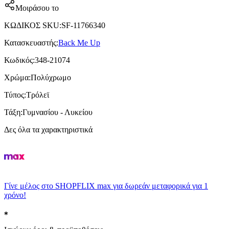
Μοιράσου το
ΚΩΔΙΚΟΣ SKU
:
SF-11766340
Κατασκευαστής
:
Back Me Up
Κωδικός
:
348-21074
Χρώμα
:
Πολύχρωμο
Τύπος
:
Τρόλεϊ
Τάξη
:
Γυμνασίου - Λυκείου
Δες όλα τα χαρακτηριστικά
Γίνε μέλος στο SHOPFLIX max για δωρεάν μεταφορικά για 1
χρόνο!