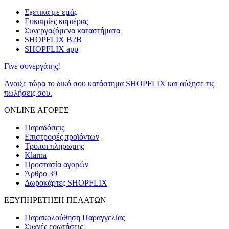
Σχετικά με εμάς
Ευκαιρίες καριέρας
Συνεργαζόμενα καταστήματα
SHOPFLIX B2B
SHOPFLIX app
Γίνε συνεργάτης!
Άνοιξε τώρα το δικό σου κατάστημα SHOPFLIX και αύξησε τις
πωλήσεις σου.
ONLINE ΑΓΟΡΕΣ
Παραδόσεις
Επιστροφές προϊόντων
Τρόποι πληρωμής
Klarna
Προστασία αγορών
Άρθρο 39
Δωροκάρτες SHOPFLIX
ΕΞΥΠΗΡΕΤΗΣΗ ΠΕΛΑΤΩΝ
Παρακολούθηση Παραγγελίας
Συχνές ερωτήσεις