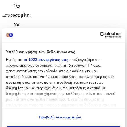
Όχι
Επιχρυσωμένη
:
Ναι
Φύλο
:
Unisex
Υπεύθυνη χρήση των δεδομένων σας
Χρώμα Υλικού
:
Εμείς και
οι 1022 συνεργάτες μας
επεξεργαζόμαστε
Κίτρινο
προσωπικά σας δεδομένα, π.χ. τη διεύθυνση IP σας,
χρησιμοποιώντας τεχνολογία όπως cookies για να
Λεπτομέρειες
αποθηκεύουμε και να έχουμε πρόσβαση σε πληροφορίες στη
συσκευή σας, με σκοπό την προβολή εξατομικευμένων
Τύπος
:
διαφημίσεων και περιεχομένου, τις μετρήσεις σχετικά με
διαφημίσεις και περιεχόμενο, την καλύτερη εικόνα του κοινού
Λαιμού
μας και την ανάπτυξη προϊόντων. Έχετε τη δυνατότητα
επιλογής ως προς το ποιος χρησιμοποιεί τα δεδομένα σας και
Χαρακτηριστικά
για ποιους σκοπούς.
Προβολή λεπτομερειών
+
Εάν μας επιτρέπετε, θα θέλαμε επίσης: