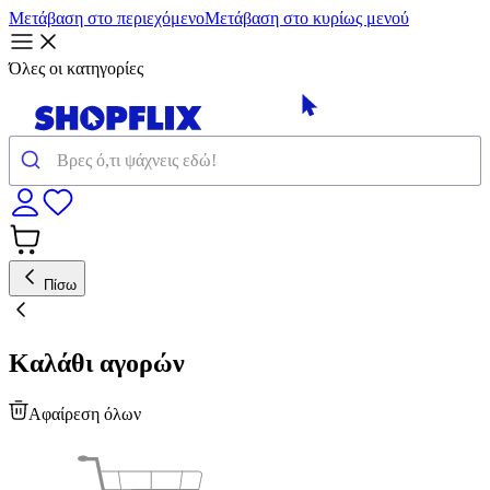
Μετάβαση στο περιεχόμενο
Μετάβαση στο κυρίως μενού
Όλες οι κατηγορίες
Πίσω
Καλάθι αγορών
Αφαίρεση όλων