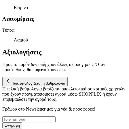
πληροφορίες σχετικά με την από μέρους σας χρήση της
τοποθεσίας μας στους συνεργάτες μέσων κοινωνικής
Κίτρινο
δικτύωσης, διαφημίσεων και ανάλυσης.
Λεπτομέρειες
Τύπος
:
Λαιμού
Αξιολογήσεις
Προς το παρόν δεν υπάρχουν άλλες αξιολογήσεις. Όταν
προστεθούν, θα εμφανιστούν εδώ.
Πώς υπολογίζεται η βαθμολογία
Η τελική βαθμολογία βασίζεται αποκλειστικά σε κριτικές χρηστών
που έχουν πραγματοποιήσει αγορά μέσω SHOPFLIX ή έχουν
επιβεβαιώσει την αγορά τους.
Γράψου στο Νewsletter μας για νέα & προσφορές!
Εγγραφή