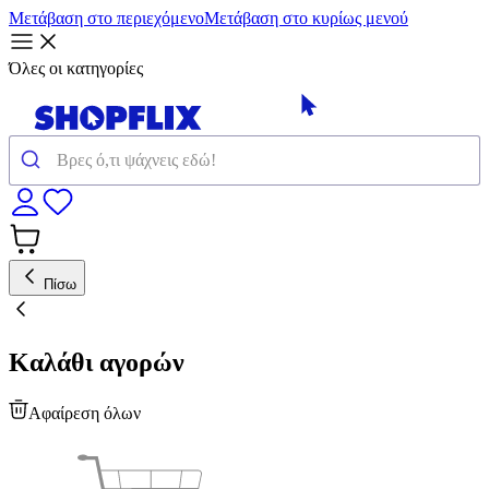
Μετάβαση στο περιεχόμενο
Μετάβαση στο κυρίως μενού
Όλες οι κατηγορίες
Πίσω
Καλάθι αγορών
Αφαίρεση όλων