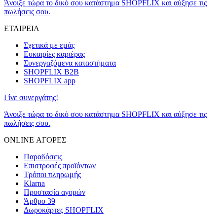
Άνοιξε τώρα το δικό σου κατάστημα SHOPFLIX και αύξησε τις
πωλήσεις σου.
ΕΤΑΙΡΕΙΑ
Σχετικά με εμάς
Ευκαιρίες καριέρας
Συνεργαζόμενα καταστήματα
SHOPFLIX B2B
SHOPFLIX app
Γίνε συνεργάτης!
Άνοιξε τώρα το δικό σου κατάστημα SHOPFLIX και αύξησε τις
πωλήσεις σου.
ONLINE ΑΓΟΡΕΣ
Παραδόσεις
Επιστροφές προϊόντων
Τρόποι πληρωμής
Klarna
Προστασία αγορών
Άρθρο 39
Δωροκάρτες SHOPFLIX