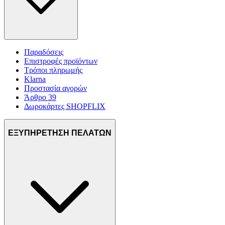
μας και την ανάπτυξη προϊόντων. Επίσης, κοινοποιούμε
πληροφορίες σχετικά με την από μέρους σας χρήση της
τοποθεσίας μας στους συνεργάτες μέσων κοινωνικής
δικτύωσης, διαφημίσεων και ανάλυσης.
Παραδόσεις
Επιστροφές προϊόντων
Τρόποι πληρωμής
Klarna
Προστασία αγορών
Άρθρο 39
Δωροκάρτες SHOPFLIX
ΕΞΥΠΗΡΕΤΗΣΗ ΠΕΛΑΤΩΝ