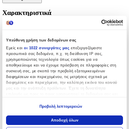
+
Χαρακτηριστικά
Αναστημόμετρα-all
Υλικό
:
Υπεύθυνη χρήση των δεδομένων σας
Ύφασμα
Εμείς και
οι 1022 συνεργάτες μας
επεξεργαζόμαστε
προσωπικά σας δεδομένα, π.χ. τη διεύθυνση IP σας,
Θέμα
:
χρησιμοποιώντας τεχνολογία όπως cookies για να
αποθηκεύουμε και να έχουμε πρόσβαση σε πληροφορίες στη
Ζωάκια
συσκευή σας, με σκοπό την προβολή εξατομικευμένων
Μέγιστο Ύψος Μέτρησης
:
διαφημίσεων και περιεχομένου, τις μετρήσεις σχετικά με
διαφημίσεις και περιεχόμενο, την καλύτερη εικόνα του κοινού
160
μας και την ανάπτυξη προϊόντων. Έχετε τη δυνατότητα
επιλογής ως προς το ποιος χρησιμοποιεί τα δεδομένα σας και
cm
για ποιους σκοπούς.
Φύλο
:
Προβολή λεπτομερειών
Unisex
Εάν μας επιτρέπετε, θα θέλαμε επίσης:
Να συλλέξουμε πληροφορίες σχετικά με τη γεωγραφική
Χρώμα
:
Αποδοχή όλων
σας τοποθεσία, οι οποίες μπορεί να είναι ακριβείς σε