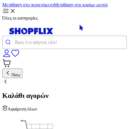
Μετάβαση στο περιεχόμενο
Μετάβαση στο κυρίως μενού
Όλες οι κατηγορίες
Πίσω
Καλάθι αγορών
Αφαίρεση όλων