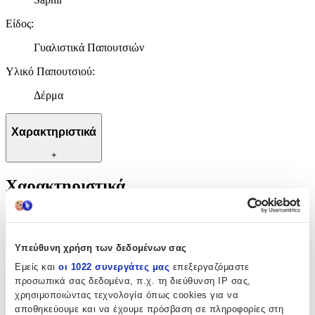
Είδος
:
Γυαλιστικά Παπουτσιών
Υλικό Παπουτσιού
:
Δέρμα
Χαρακτηριστικά
+
Χαρακτηριστικά
Κατασκευαστής
:
Saphir
Υπεύθυνη χρήση των δεδομένων σας
Είδος
:
Εμείς και
οι 1022 συνεργάτες μας
επεξεργαζόμαστε
προσωπικά σας δεδομένα, π.χ. τη διεύθυνση IP σας,
Γυαλιστικά Παπουτσιών
χρησιμοποιώντας τεχνολογία όπως cookies για να
αποθηκεύουμε και να έχουμε πρόσβαση σε πληροφορίες στη
Υλικό Παπουτσιού
: