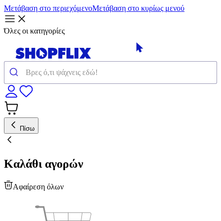
Μετάβαση στο περιεχόμενο
Μετάβαση στο κυρίως μενού
Όλες οι κατηγορίες
Πίσω
Καλάθι αγορών
Αφαίρεση όλων