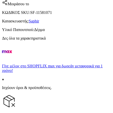
Μοιράσου το
ΚΩΔΙΚΟΣ SKU
:
SF-11581071
Κατασκευαστής
:
Saphir
Υλικό Παπουτσιού
:
Δέρμα
Δες όλα τα χαρακτηριστικά
Γίνε μέλος στο SHOPFLIX max για δωρεάν μεταφορικά για 1
χρόνο!
Ισχύουν όροι & προϋποθέσεις.