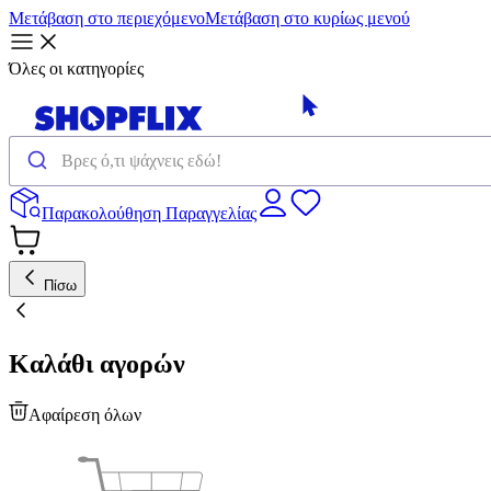
Μετάβαση στο περιεχόμενο
Μετάβαση στο κυρίως μενού
Όλες οι κατηγορίες
Παρακολούθηση Παραγγελίας
Πίσω
Καλάθι αγορών
Αφαίρεση όλων