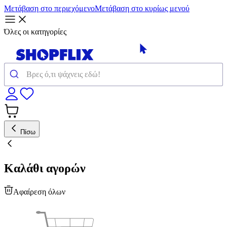
Μετάβαση στο περιεχόμενο
Μετάβαση στο κυρίως μενού
Όλες οι κατηγορίες
Πίσω
Καλάθι αγορών
Αφαίρεση όλων