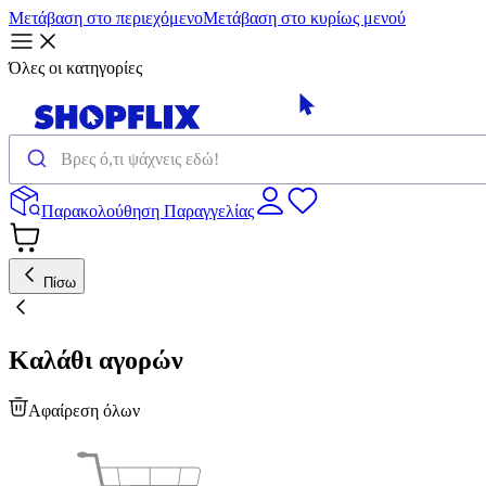
Μετάβαση στο περιεχόμενο
Μετάβαση στο κυρίως μενού
Όλες οι κατηγορίες
Παρακολούθηση Παραγγελίας
Πίσω
Καλάθι αγορών
Αφαίρεση όλων