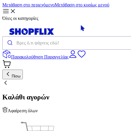
Μετάβαση στο περιεχόμενο
Μετάβαση στο κυρίως μενού
Όλες οι κατηγορίες
Παρακολούθηση Παραγγελίας
Πίσω
Καλάθι αγορών
Αφαίρεση όλων