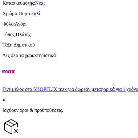
Κατασκευαστής
:
Next
Χρώμα
:
Πορτοκαλί
Φύλο
:
Αγόρι
Τύπος
:
Πλάτης
Τάξη
:
Δημοτικού
Δες όλα τα χαρακτηριστικά
Γίνε μέλος στο SHOPFLIX max για δωρεάν μεταφορικά για 1 χρόνο
Ισχύουν όροι & προϋποθέσεις.