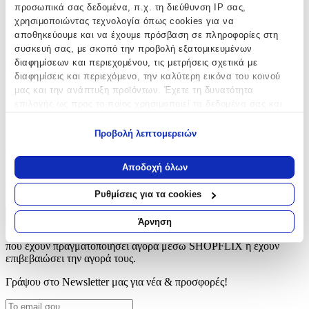
προσωπικά σας δεδομένα, π.χ. τη διεύθυνση IP σας,
χρησιμοποιώντας τεχνολογία όπως cookies για να
Ηλικία
:
αποθηκεύουμε και να έχουμε πρόσβαση σε πληροφορίες στη
6+ Ετών
συσκευή σας, με σκοπό την προβολή εξατομικευμένων
διαφημίσεων και περιεχομένου, τις μετρήσεις σχετικά με
Τεμάχια
:
διαφημίσεις και περιεχόμενο, την καλύτερη εικόνα του κοινού
μας και την ανάπτυξη προϊόντων. Έχετε τη δυνατότητα
275
επιλογής ως προς το ποιος χρησιμοποιεί τα δεδομένα σας και
τμχ
για ποιους σκοπούς.
Προβολή λεπτομερειών
Αξιολογήσεις
Εάν μας επιτρέπετε, θα θέλαμε επίσης:
Να συλλέξουμε πληροφορίες σχετικά με τη γεωγραφική
Αποδοχή όλων
Προς το παρόν δεν υπάρχουν άλλες αξιολογήσεις. Όταν
σας τοποθεσία, οι οποίες μπορεί να είναι ακριβείς σε
προστεθούν, θα εμφανιστούν εδώ.
απόσταση μερικών μέτρων
Ρυθμίσεις για τα cookies
Να αναγνωρίσουμε τη συσκευή σας σαρώνοντας ενεργά
για συγκεκριμένα χαρακτηριστικά (δακτυλικό αποτύπωμα)
Πώς υπολογίζεται η βαθμολογία
Άρνηση
Μάθετε περισσότερα σχετικά με τον τρόπο επεξεργασίας των
Η τελική βαθμολογία βασίζεται αποκλειστικά σε κριτικές χρηστών
που έχουν πραγματοποιήσει αγορά μέσω SHOPFLIX ή έχουν
προσωπικών σας δεδομένων και καθορίστε τις προτιμήσεις σας
επιβεβαιώσει την αγορά τους.
στην
ενότητα “Λεπτομέρειες”
. Μπορείτε να αλλάξετε ή να
ανακαλέσετε τη συγκατάθεσή σας ανά πάσα στιγμή από τη
Γράψου στο Νewsletter μας για νέα & προσφορές!
Δήλωση Cookies.