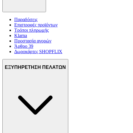
Παραδόσεις
Επιστροφές προϊόντων
Τρόποι πληρωμής
Klarna
Προστασία αγορών
Άρθρο 39
Δωροκάρτες SHOPFLIX
ΕΞΥΠΗΡΕΤΗΣΗ ΠΕΛΑΤΩΝ