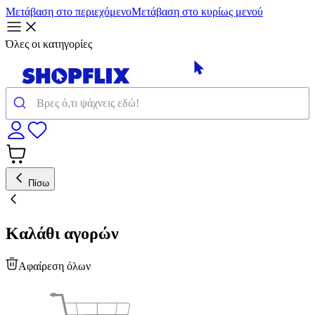
Μετάβαση στο περιεχόμενο
Μετάβαση στο κυρίως μενού
Όλες οι κατηγορίες
Πίσω
Καλάθι αγορών
Αφαίρεση όλων