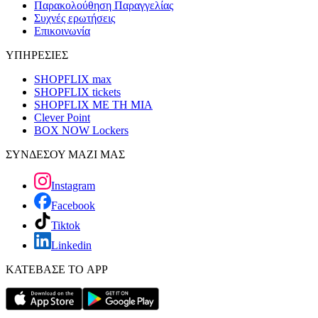
Παρακολούθηση Παραγγελίας
Συχνές ερωτήσεις
Επικοινωνία
ΥΠΗΡΕΣΙΕΣ
SHOPFLIX max
SHOPFLIX tickets
SHOPFLIX ΜΕ ΤΗ ΜΙΑ
Clever Point
BOX NOW Lockers
ΣΥΝΔΕΣΟΥ ΜΑΖΙ ΜΑΣ
Instagram
Facebook
Tiktok
Linkedin
ΚΑΤΕΒΑΣΕ ΤΟ APP