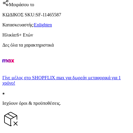
Μοιράσου το
ΚΩΔΙΚΟΣ SKU
:
SF-11465587
Κατασκευαστής
:
Enlighten
Ηλικία
:
6+ Ετών
Δες όλα τα χαρακτηριστικά
Γίνε μέλος στο SHOPFLIX max για δωρεάν μεταφορικά για 1
χρόνο!
Ισχύουν όροι & προϋποθέσεις.