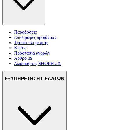
Παραδόσεις
Επιστροφές προϊόντων
Τρόποι πληρωμής
Klarna
Προστασία αγορών
Άρθρο 39
Δωροκάρτες SHOPFLIX
ΕΞΥΠΗΡΕΤΗΣΗ ΠΕΛΑΤΩΝ