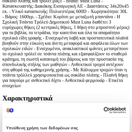
σακίδιο πλάτης και τρόλεϊ μαζί! - Brand: Must Luna -
Κατασκευαστής: Διακάκης Εισαγωγική ΑΕ - Διαστάσεις: 34x20x45
εκ. - Υλικό κατασκευής: Πολυεστέρας 600D - Χωρητικότητα: 30L
- Βάρος: 1600γρ. - Σχέδιο: Κορίτσι με μεταξωτή μπαντάνα - Η
Σχολική Τσάντα Τρόλεϋ Δημοτικού Must Luna διαθέτει 3
ευρύχωρες θήκες (2 κεντρικές θήκες, 1 θήκη στο μπροστινό μέρος)
για τα βιβλία, τα τετράδια, την κασετίνα και όλα τα απαραίτητα
σχολικά είδη γραφής - Ενισχυμένη λαβή και προστατευτικά πλαϊνά
βοηθούν στην εύκολη και άνετη μεταφορά και ασφάλεια όλων των
σχολικών ειδών - Ενισχυμένοι, ανακλαστικοί ιμάντες μετατρέπουν
το σχολικό τρόλεϊ σε τσάντα πλάτης και εξασφαλίζουν το σταθερό
κράτημα, τη σωστή κατανομή του βάρους και την προστασία της
σπονδυλικής στήλης των μαθητών - Ανθεκτικοί τροχοί αντέχουν
στη φθορά της καθημερινής χρήσης - Με Κάλυμμα τροχών όταν η
τσάντα τρόλλεϋ χρησιμοποιείται ως σακίδιο πλάτης - Πλαϊνή θήκη
για παγούρι με ανθεκτικό δίχτυ - Ανθεκτικά φερμουάρ - Ετικέτα
στοιχείων
Χαρακτηριστικά
Κατασκευαστής
:
Must
Υπεύθυνη χρήση των δεδομένων σας
Βασικά Χαρακτηριστικά