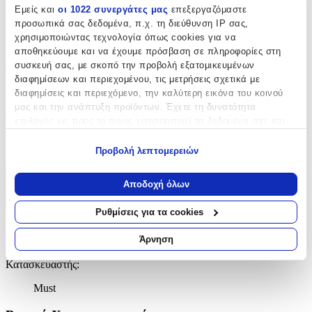
Εμείς και
οι 1022 συνεργάτες μας
επεξεργαζόμαστε
προσωπικά σας δεδομένα, π.χ. τη διεύθυνση IP σας,
Χρώμα
:
χρησιμοποιώντας τεχνολογία όπως cookies για να
Πολύχρωμο
αποθηκεύουμε και να έχουμε πρόσβαση σε πληροφορίες στη
συσκευή σας, με σκοπό την προβολή εξατομικευμένων
Τύπος
:
διαφημίσεων και περιεχομένου, τις μετρήσεις σχετικά με
διαφημίσεις και περιεχόμενο, την καλύτερη εικόνα του κοινού
Τρόλεϊ
μας και την ανάπτυξη προϊόντων. Έχετε τη δυνατότητα
επιλογής ως προς το ποιος χρησιμοποιεί τα δεδομένα σας και
Τάξη
:
για ποιους σκοπούς.
Δημοτικού
Προβολή λεπτομερειών
Εάν μας επιτρέπετε, θα θέλαμε επίσης:
Να συλλέξουμε πληροφορίες σχετικά με τη γεωγραφική
Χαρακτηριστικά
Αποδοχή όλων
σας τοποθεσία, οι οποίες μπορεί να είναι ακριβείς σε
+
απόσταση μερικών μέτρων
Ρυθμίσεις για τα cookies
Να αναγνωρίσουμε τη συσκευή σας σαρώνοντας ενεργά
Χαρακτηριστικά
για συγκεκριμένα χαρακτηριστικά (δακτυλικό αποτύπωμα)
Άρνηση
Μάθετε περισσότερα σχετικά με τον τρόπο επεξεργασίας των
Κατασκευαστής
:
προσωπικών σας δεδομένων και καθορίστε τις προτιμήσεις σας
στην
ενότητα “Λεπτομέρειες”
. Μπορείτε να αλλάξετε ή να
Must
ανακαλέσετε τη συγκατάθεσή σας ανά πάσα στιγμή από τη
Δήλωση Cookies.