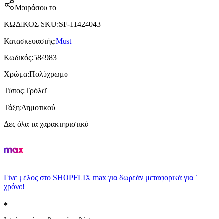
Μοιράσου το
ΚΩΔΙΚΟΣ SKU
:
SF-11424043
Κατασκευαστής
:
Must
Κωδικός
:
584983
Χρώμα
:
Πολύχρωμο
Τύπος
:
Τρόλεϊ
Τάξη
:
Δημοτικού
Δες όλα τα χαρακτηριστικά
Γίνε μέλος στο SHOPFLIX max για δωρεάν μεταφορικά για 1
χρόνο!