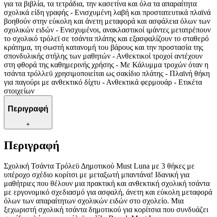
για τα βιβλία, τα τετράδια, την κασετίνα και όλα τα απαραίτητα
σχολικά είδη γραφής - Ενισχυμένη λαβή και προστατευτικά πλαϊνά
βοηθούν στην εύκολη και άνετη μεταφορά και ασφάλεια όλων των
σχολικών ειδών - Ενισχυμένοι, ανακλαστικοί ιμάντες μετατρέπουν
το σχολικό τρόλεϊ σε τσάντα πλάτης και εξασφαλίζουν το σταθερό
κράτημα, τη σωστή κατανομή του βάρους και την προστασία της
σπονδυλικής στήλης των μαθητών - Ανθεκτικοί τροχοί αντέχουν
στη φθορά της καθημερινής χρήσης - Με Κάλυμμα τροχών όταν η
τσάντα τρόλλεϋ χρησιμοποιείται ως σακίδιο πλάτης - Πλαϊνή θήκη
για παγούρι με ανθεκτικό δίχτυ - Ανθεκτικά φερμουάρ - Ετικέτα
στοιχείων
Περιγραφή
+
Περιγραφή
Σχολική Τσάντα Τρόλεϋ Δημοτικού Must Luna με 3 θήκες με
υπέροχο σχέδιο κορίτσι με μεταξωτή μπαντάνα! Ιδανική για
μαθήτριες που θέλουν μια πρακτική και ανθεκτική σχολική τσάντα
με εργονομικό σχεδιασμό για ασφαλή, άνετη και εύκολη μεταφορά
όλων των απαραίτητων σχολικών ειδών στο σχολείο. Μια
ξεχωριστή σχολική τσάντα δημοτικού για κορίτσια που συνδυάζει