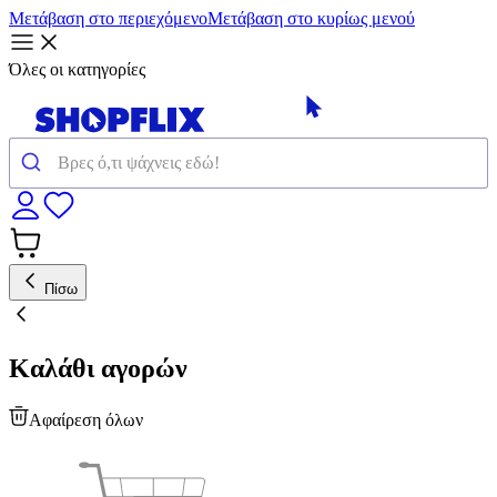
Μετάβαση στο περιεχόμενο
Μετάβαση στο κυρίως μενού
Όλες οι κατηγορίες
Πίσω
Καλάθι αγορών
Αφαίρεση όλων