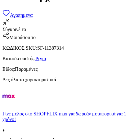
Αγαπημένα
Σύγκρινέ το
Μοιράσου το
ΚΩΔΙΚΟΣ SKU
:
SF-11387314
Κατασκευαστής
:
Prym
Είδος
:
Παραμάνες
Δες όλα τα χαρακτηριστικά
Γίνε μέλος στο SHOPFLIX max για δωρεάν μεταφορικά για 1
χρόνο!