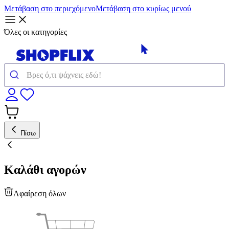
Μετάβαση στο περιεχόμενο
Μετάβαση στο κυρίως μενού
Όλες οι κατηγορίες
Πίσω
Καλάθι αγορών
Αφαίρεση όλων