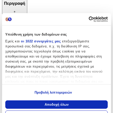
Περιγραφή
+
Περιγραφή
Μαγνήτης σε σχήμα πετάλου με 2 πόλους. Χρησιμεύει στην
Υπεύθυνη χρήση των δεδομένων σας
εύρεση βελονών και καρφιτσών. Κατασκευασμένο από πλαστικό
Εμείς και
οι 1022 συνεργάτες μας
επεξεργαζόμαστε
υψηλής ποιότητας. Η συσκευασία περιλαμβάνει ένα τεμάχιο.
προσωπικά σας δεδομένα, π.χ. τη διεύθυνση IP σας,
χρησιμοποιώντας τεχνολογία όπως cookies για να
Χαρακτηριστικά
αποθηκεύουμε και να έχουμε πρόσβαση σε πληροφορίες στη
συσκευή σας, με σκοπό την προβολή εξατομικευμένων
Κατασκευαστής
:
διαφημίσεων και περιεχομένου, τις μετρήσεις σχετικά με
διαφημίσεις και περιεχόμενο, την καλύτερη εικόνα του κοινού
Prym
μας και την ανάπτυξη προϊόντων. Έχετε τη δυνατότητα
επιλογής ως προς το ποιος χρησιμοποιεί τα δεδομένα σας και
Χαρακτηριστικά
για ποιους σκοπούς.
Προβολή λεπτομερειών
+
Εάν μας επιτρέπετε, θα θέλαμε επίσης:
Να συλλέξουμε πληροφορίες σχετικά με τη γεωγραφική
Χαρακτηριστικά
Αποδοχή όλων
σας τοποθεσία, οι οποίες μπορεί να είναι ακριβείς σε
απόσταση μερικών μέτρων