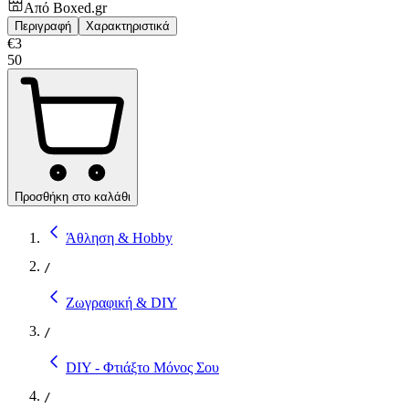
Από
Boxed.gr
Περιγραφή
Χαρακτηριστικά
€
3
50
Προσθήκη στο καλάθι
Άθληση & Hobby
/
Ζωγραφική & DIY
/
DIY - Φτιάξτο Μόνος Σου
/