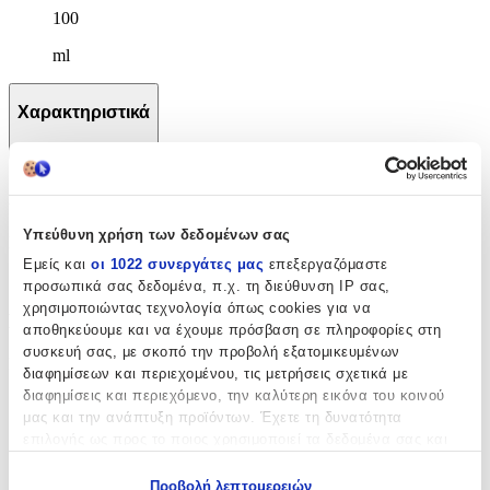
100
ml
Χαρακτηριστικά
+
Χαρακτηριστικά
Υπεύθυνη χρήση των δεδομένων σας
Κατασκευαστής
:
Εμείς και
οι 1022 συνεργάτες μας
επεξεργαζόμαστε
Proderm
προσωπικά σας δεδομένα, π.χ. τη διεύθυνση IP σας,
χρησιμοποιώντας τεχνολογία όπως cookies για να
Βασικά Χαρακτηριστικά
αποθηκεύουμε και να έχουμε πρόσβαση σε πληροφορίες στη
συσκευή σας, με σκοπό την προβολή εξατομικευμένων
Είδος
:
διαφημίσεων και περιεχομένου, τις μετρήσεις σχετικά με
διαφημίσεις και περιεχόμενο, την καλύτερη εικόνα του κοινού
Κρέμα
μας και την ανάπτυξη προϊόντων. Έχετε τη δυνατότητα
με Οξείδιο Ψευδάργυρου
:
επιλογής ως προς το ποιος χρησιμοποιεί τα δεδομένα σας και
για ποιους σκοπούς.
Όχι
Προβολή λεπτομερειών