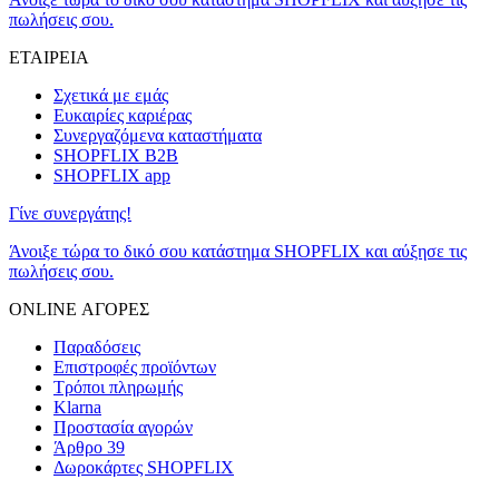
πωλήσεις σου.
ΕΤΑΙΡΕΙΑ
Σχετικά με εμάς
Ευκαιρίες καριέρας
Συνεργαζόμενα καταστήματα
SHOPFLIX B2B
SHOPFLIX app
Γίνε συνεργάτης!
Άνοιξε τώρα το δικό σου κατάστημα SHOPFLIX και αύξησε τις
πωλήσεις σου.
ONLINE ΑΓΟΡΕΣ
Παραδόσεις
Επιστροφές προϊόντων
Τρόποι πληρωμής
Klarna
Προστασία αγορών
Άρθρο 39
Δωροκάρτες SHOPFLIX