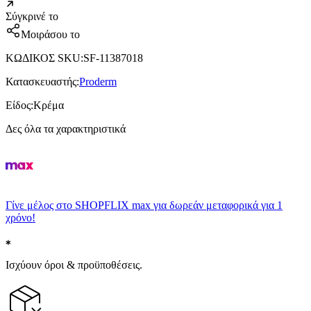
Σύγκρινέ το
Μοιράσου το
ΚΩΔΙΚΟΣ SKU
:
SF-11387018
Κατασκευαστής
:
Proderm
Είδος
:
Κρέμα
Δες όλα τα χαρακτηριστικά
Γίνε μέλος στο SHOPFLIX max για δωρεάν μεταφορικά για 1
χρόνο!
Ισχύουν όροι & προϋποθέσεις.