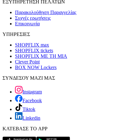
ΕΞΥΠΗΡΕΤΗΣΗ ΠΕΛΑΤΩΝ
Παρακολούθηση Παραγγελίας
Συχνές ερωτήσεις
Επικοινωνία
ΥΠΗΡΕΣΙΕΣ
SHOPFLIX max
SHOPFLIX tickets
SHOPFLIX ΜΕ ΤΗ ΜΙΑ
Clever Point
BOX NOW Lockers
ΣΥΝΔΕΣΟΥ ΜΑΖΙ ΜΑΣ
Instagram
Facebook
Tiktok
Linkedin
ΚΑΤΕΒΑΣΕ ΤΟ APP