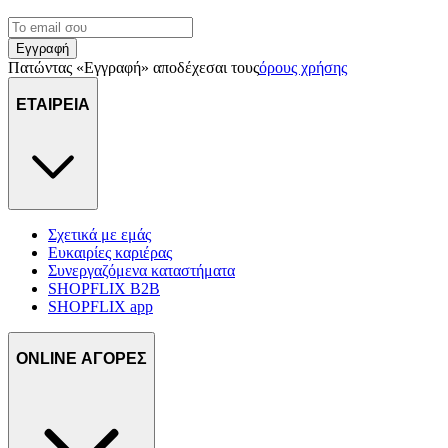
μας και την ανάπτυξη προϊόντων. Επίσης, κοινοποιούμε
πληροφορίες σχετικά με την από μέρους σας χρήση της
Εγγραφή
τοποθεσίας μας στους συνεργάτες μέσων κοινωνικής
Πατώντας «Εγγραφή» αποδέχεσαι τους
όρους χρήσης
δικτύωσης, διαφημίσεων και ανάλυσης.
ΕΤΑΙΡΕΙΑ
Σχετικά με εμάς
Ευκαιρίες καριέρας
Συνεργαζόμενα καταστήματα
SHOPFLIX B2B
SHOPFLIX app
ONLINE ΑΓΟΡΕΣ