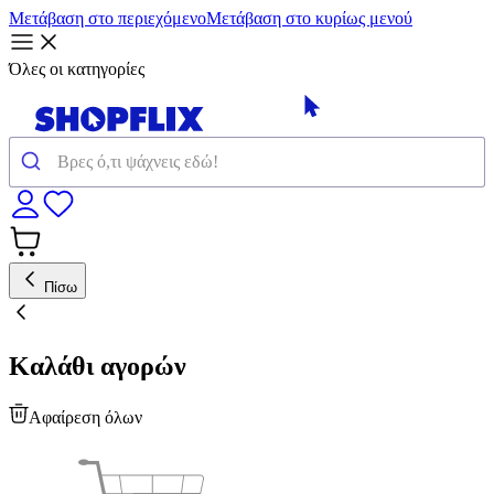
Μετάβαση στο περιεχόμενο
Μετάβαση στο κυρίως μενού
Όλες οι κατηγορίες
Πίσω
Καλάθι αγορών
Αφαίρεση όλων