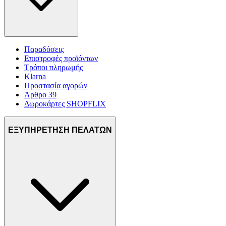
Παραδόσεις
Επιστροφές προϊόντων
Τρόποι πληρωμής
Klarna
Προστασία αγορών
Άρθρο 39
Δωροκάρτες SHOPFLIX
ΕΞΥΠΗΡΕΤΗΣΗ ΠΕΛΑΤΩΝ