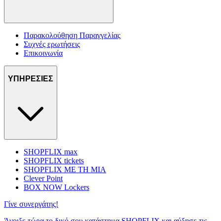
Παρακολούθηση Παραγγελίας
Συχνές ερωτήσεις
Επικοινωνία
ΥΠΗΡΕΣΙΕΣ
SHOPFLIX max
SHOPFLIX tickets
SHOPFLIX ΜΕ ΤΗ ΜΙΑ
Clever Point
BOX NOW Lockers
Γίνε συνεργάτης!
Άνοιξε τώρα το δικό σου κατάστημα SHOPFLIX και αύξησε τις