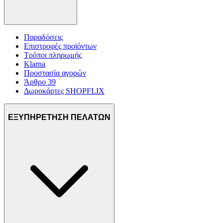
Παραδόσεις
Επιστροφές προϊόντων
Τρόποι πληρωμής
Klarna
Προστασία αγορών
Άρθρο 39
Δωροκάρτες SHOPFLIX
ΕΞΥΠΗΡΕΤΗΣΗ ΠΕΛΑΤΩΝ