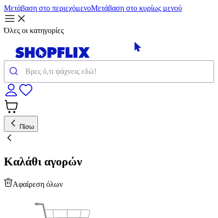
Μετάβαση στο περιεχόμενο
Μετάβαση στο κυρίως μενού
Όλες οι κατηγορίες
Πίσω
Καλάθι αγορών
Αφαίρεση όλων