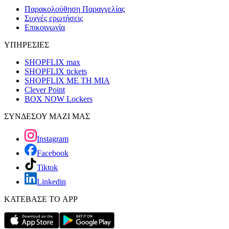
Παρακολούθηση Παραγγελίας
Συχνές ερωτήσεις
Επικοινωνία
ΥΠΗΡΕΣΙΕΣ
SHOPFLIX max
SHOPFLIX tickets
SHOPFLIX ΜΕ ΤΗ ΜΙΑ
Clever Point
BOX NOW Lockers
ΣΥΝΔΕΣΟΥ ΜΑΖΙ ΜΑΣ
Instagram
Facebook
Tiktok
Linkedin
ΚΑΤΕΒΑΣΕ ΤΟ APP