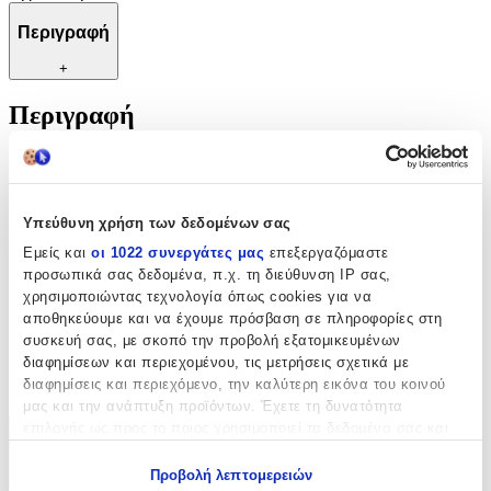
Περιγραφή
+
Περιγραφή
Ατσάλινες καρφίτσες 50gr, κατάλληλες για όσους ασχολούνται με
τη ραπτική.
Χαρακτηριστικά
Υπεύθυνη χρήση των δεδομένων σας
Εμείς και
οι 1022 συνεργάτες μας
επεξεργαζόμαστε
Κατασκευαστής
:
προσωπικά σας δεδομένα, π.χ. τη διεύθυνση IP σας,
χρησιμοποιώντας τεχνολογία όπως cookies για να
OEM
αποθηκεύουμε και να έχουμε πρόσβαση σε πληροφορίες στη
συσκευή σας, με σκοπό την προβολή εξατομικευμένων
Είδος
:
διαφημίσεων και περιεχομένου, τις μετρήσεις σχετικά με
διαφημίσεις και περιεχόμενο, την καλύτερη εικόνα του κοινού
Καρφίτσες
μας και την ανάπτυξη προϊόντων. Έχετε τη δυνατότητα
επιλογής ως προς το ποιος χρησιμοποιεί τα δεδομένα σας και
Χαρακτηριστικά
για ποιους σκοπούς.
Προβολή λεπτομερειών
+