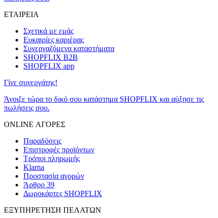
ΕΤΑΙΡΕΙΑ
Σχετικά με εμάς
Ευκαιρίες καριέρας
Συνεργαζόμενα καταστήματα
SHOPFLIX B2B
SHOPFLIX app
Γίνε συνεργάτης!
Άνοιξε τώρα το δικό σου κατάστημα SHOPFLIX και αύξησε τις
πωλήσεις σου.
ONLINE ΑΓΟΡΕΣ
Παραδόσεις
Επιστροφές προϊόντων
Τρόποι πληρωμής
Klarna
Προστασία αγορών
Άρθρο 39
Δωροκάρτες SHOPFLIX
ΕΞΥΠΗΡΕΤΗΣΗ ΠΕΛΑΤΩΝ