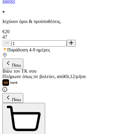
χρόνο!
Ισχύουν όροι & προϋποθέσεις.
€
20
47
Παράδοση 4-9 ημέρες
Πίσω
Βάλε τον ΤΚ σου
Πλήρωσε όπως σε βολεύει
,
από
€
6,12
/
μήνα
Πίσω