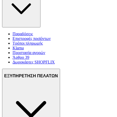
Παραδόσεις
Επιστροφές προϊόντων
Τρόποι πληρωμής
Klarna
Προστασία αγορών
Άρθρο 39
Δωροκάρτες SHOPFLIX
ΕΞΥΠΗΡΕΤΗΣΗ ΠΕΛΑΤΩΝ