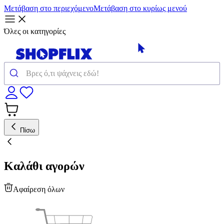
Μετάβαση στο περιεχόμενο
Μετάβαση στο κυρίως μενού
Όλες οι κατηγορίες
Πίσω
Καλάθι αγορών
Αφαίρεση όλων