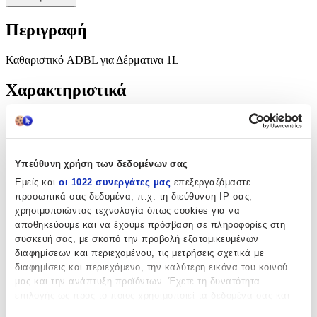
Περιγραφή
Καθαριστικό ADBL για Δέρματινα 1L
Χαρακτηριστικά
Κατασκευαστής
:
ADBL
Υπεύθυνη χρήση των δεδομένων σας
Είδος
:
Εμείς και
οι 1022 συνεργάτες μας
επεξεργαζόμαστε
Καθαριστικά Παπουτσιών
προσωπικά σας δεδομένα, π.χ. τη διεύθυνση IP σας,
χρησιμοποιώντας τεχνολογία όπως cookies για να
Υλικό Παπουτσιού
:
αποθηκεύουμε και να έχουμε πρόσβαση σε πληροφορίες στη
συσκευή σας, με σκοπό την προβολή εξατομικευμένων
Δέρμα
διαφημίσεων και περιεχομένου, τις μετρήσεις σχετικά με
διαφημίσεις και περιεχόμενο, την καλύτερη εικόνα του κοινού
Χαρακτηριστικά
μας και την ανάπτυξη προϊόντων. Έχετε τη δυνατότητα
επιλογής ως προς το ποιος χρησιμοποιεί τα δεδομένα σας και
+
για ποιους σκοπούς.