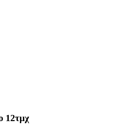
ο 12τμχ