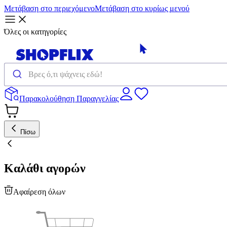
Μετάβαση στο περιεχόμενο
Μετάβαση στο κυρίως μενού
Όλες οι κατηγορίες
Παρακολούθηση Παραγγελίας
Πίσω
Καλάθι αγορών
Αφαίρεση όλων