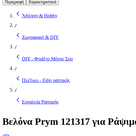
Περιγραφή
Χαρακτηριστικά
Άθληση & Hobby
/
Ζωγραφική & DIY
/
DIY - Φτιάξτο Μόνος Σου
/
Πλέξιμο - Είδη ραπτικής
/
Εργαλεία Ραπτικής
Βελόνα Prym 121317 για Ράψιμ