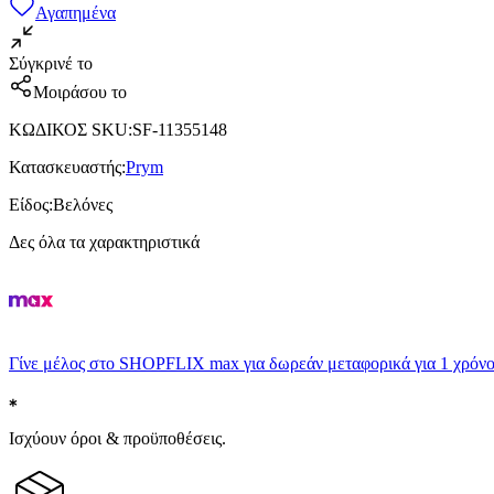
Αγαπημένα
Σύγκρινέ το
Μοιράσου το
ΚΩΔΙΚΟΣ SKU
:
SF-11355148
Κατασκευαστής
:
Prym
Είδος
:
Βελόνες
Δες όλα τα χαρακτηριστικά
Γίνε μέλος στο SHOPFLIX max για δωρεάν μεταφορικά για 1 χρόνο
Ισχύουν όροι & προϋποθέσεις.