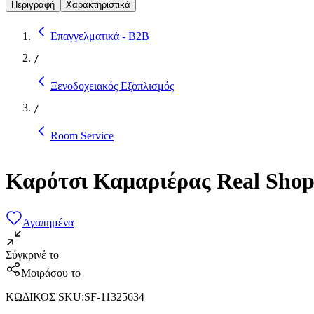
Περιγραφή
Χαρακτηριστικά
Επαγγελματικά - B2B
/
Ξενοδοχειακός Εξοπλισμός
/
Room Service
Καρότσι Καμαριέρας Real Sho
Αγαπημένα
Σύγκρινέ το
Μοιράσου το
ΚΩΔΙΚΟΣ SKU
:
SF-11325634