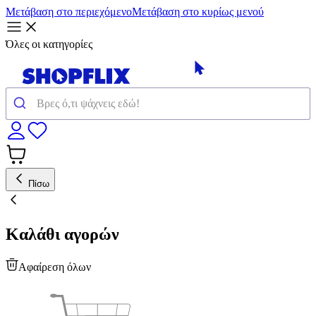
Μετάβαση στο περιεχόμενο
Μετάβαση στο κυρίως μενού
Όλες οι κατηγορίες
Πίσω
Καλάθι αγορών
Αφαίρεση όλων