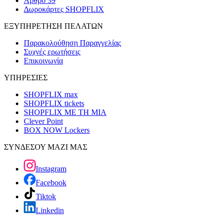
Άρθρο 39
Δωροκάρτες SHOPFLIX
ΕΞΥΠΗΡΕΤΗΣΗ ΠΕΛΑΤΩΝ
Παρακολούθηση Παραγγελίας
Συχνές ερωτήσεις
Επικοινωνία
ΥΠΗΡΕΣΙΕΣ
SHOPFLIX max
SHOPFLIX tickets
SHOPFLIX ΜΕ ΤΗ ΜΙΑ
Clever Point
BOX NOW Lockers
ΣΥΝΔΕΣΟΥ ΜΑΖΙ ΜΑΣ
Instagram
Facebook
Tiktok
Linkedin